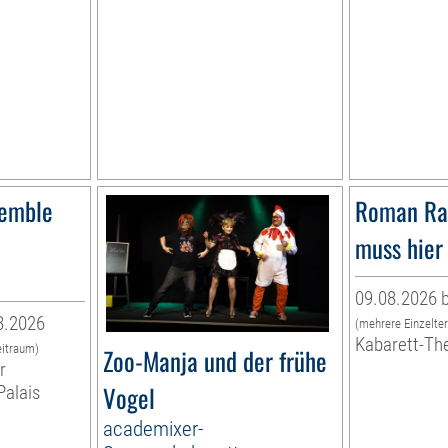
semble
Roman Ra
muss hier 
09.08.2026 b
8.2026
(mehrere Einzelte
Kabarett-Th
eitraum)
Zoo-Manja und der frühe
r
Vogel
Palais
academixer-