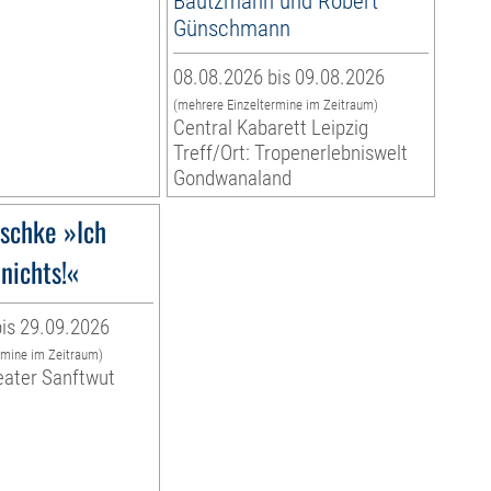
Bautzmann und Robert
Günschmann
08.08.2026 bis 09.08.2026
(mehrere Einzeltermine im Zeitraum)
Central Kabarett Leipzig
Treff/Ort: Tropenerlebniswelt
Gondwanaland
schke »Ich
nichts!«
is 29.09.2026
rmine im Zeitraum)
eater Sanftwut