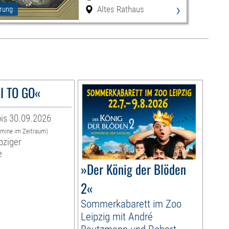
›
Altes Rathaus
rung
I TO GO«
is 30.09.2026
rmine im Zeitraum)
pziger
e
»Der König der Blöden
2«
Sommerkabarett im Zoo
Leipzig mit André