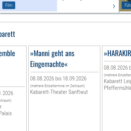
›
Film
Füh
barett
emble
»Manni geht ans
»HARAKIR
Eingemachte«
08.08.2026 b
(mehrere Einzelte
08.08.2026 bis 18.09.2026
Kabarett Lei
(mehrere Einzeltermine im Zeitraum)
Pfeffermühl
Kabarett-Theater Sanftwut
1.2026
eitraum)
r
Palais