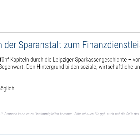
n der Sparanstalt zum Finanzdienstlei
nf Kapiteln durch die Leipziger Sparkassengeschichte – von d
Gegenwart. Den Hintergrund bilden soziale, wirtschaftliche un
öglich.
lt. Dennoch kann es zu Unstimmigkeiten kommen. Bitte schauen Sie ggf. auch auf die Seite des 