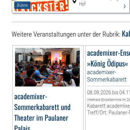
›
Hof
Bühne
Ka
Weitere Veranstaltungen unter der Rubrik:
academixer-Ens
»König Ödipus«
academixer-
Sommerkabarett
08.08.2026 bis 04.1
academixer-
(mehrere Einzeltermine im Z
Sommerkabarett und
Kabarett academixe
Treff/Ort: Paulaner-
Theater im Paulaner
Palais