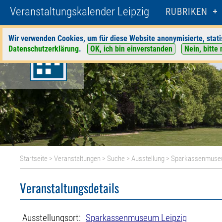
Veranstaltungskalender Leipzig
RUBRIKEN
Wir verwenden Cookies, um für diese Website anonymisierte, stati
Datenschutzerklärung
.
OK, ich bin einverstanden
Nein, bitte 
Startseite
>
Veranstaltungen
>
Suche
>
Ausstellung
>
Sparkassenmuseu
Veranstaltungsdetails
Ausstellungsort:
Sparkassenmuseum Leipzig