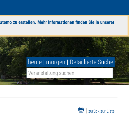
atomo zu erstellen. Mehr Informationen finden Sie in unserer
heute
|
morgen
|
Detaillierte Suche
|
zurück zur Liste