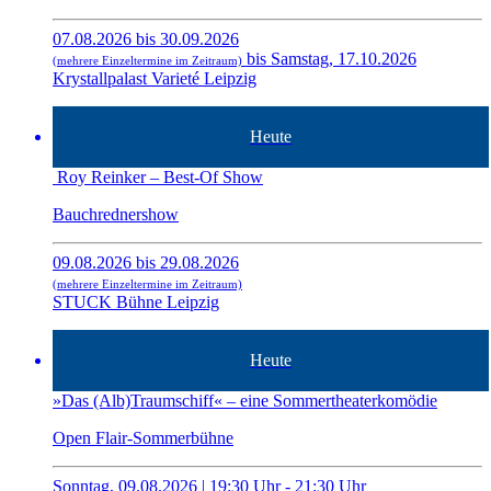
07.08.2026 bis 30.09.2026
bis Samstag, 17.10.2026
(mehrere Einzeltermine im Zeitraum)
Krystallpalast Varieté Leipzig
Heute
Roy Reinker – Best-Of Show
Bauchrednershow
09.08.2026 bis 29.08.2026
(mehrere Einzeltermine im Zeitraum)
STUCK Bühne Leipzig
Heute
»Das (Alb)Traumschiff« – eine Sommertheaterkomödie
Open Flair-Sommerbühne
Sonntag, 09.08.2026 | 19:30 Uhr - 21:30 Uhr