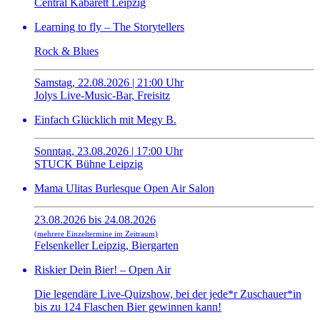
Central Kabarett Leipzig
Learning to fly – The Storytellers
Rock & Blues
Samstag, 22.08.2026 | 21:00 Uhr
Jolys Live-Music-Bar, Freisitz
Einfach Glücklich mit Megy B.
Sonntag, 23.08.2026 | 17:00 Uhr
STUCK Bühne Leipzig
Mama Ulitas Burlesque Open Air Salon
23.08.2026 bis 24.08.2026
(mehrere Einzeltermine im Zeitraum)
Felsenkeller Leipzig, Biergarten
Riskier Dein Bier! – Open Air
Die legendäre Live-Quizshow, bei der jede*r Zuschauer*in
bis zu 124 Flaschen Bier gewinnen kann!