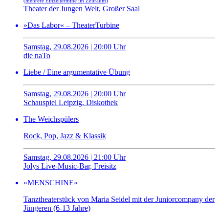
(mehrere Einzeltermine im Zeitraum)
Theater der Jungen Welt, Großer Saal
»Das Labor« – TheaterTurbine
Samstag, 29.08.2026 | 20:00 Uhr
die naTo
Liebe / Eine argumentative Übung
Samstag, 29.08.2026 | 20:00 Uhr
Schauspiel Leipzig, Diskothek
The Weichspülers
Rock, Pop, Jazz & Klassik
Samstag, 29.08.2026 | 21:00 Uhr
Jolys Live-Music-Bar, Freisitz
»MENSCHINE«
Tanztheaterstück von Maria Seidel mit der Juniorcompany der
Jüngeren (6-13 Jahre)