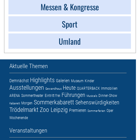
Messen & Kongresse
Sport
Umland
Aktuelle Themen
Highlights
Demnächst
Galerien
Museum
Kinder
Ausstellungen
Heute
QUARTERBACK Immobilien
Gewandhaus
Führungen
ARENA
Sommertheater
Eintritt frei
Dinner-Show
Musicals
Sommerkabarett
Sehenswürdigkeiten
Morgen
Kabarett
Trödelmarkt
Zoo Leipzig
Premieren
Oper
Sommerferien
Wochenende
Veranstaltungen