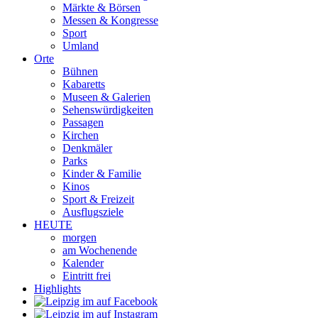
Märkte & Börsen
Messen & Kongresse
Sport
Umland
Orte
Bühnen
Kabaretts
Museen & Galerien
Sehenswürdigkeiten
Passagen
Kirchen
Denkmäler
Parks
Kinder & Familie
Kinos
Sport & Freizeit
Ausflugsziele
HEUTE
morgen
am Wochenende
Kalender
Eintritt frei
Highlights