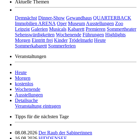
Aktuelle Themen
Demnächst
Dinner-Show
Gewandhaus
QUARTERBACK
Immobilien ARENA
Oper
Museum
Ausstellungen
Zoo
Leipzig
Galerien
Musicals
Kabarett
Premieren
Sommertheater
Sehenswürdigkeiten
Wochenende
Führungen
Highlights
Morgen
Eintritt frei
Kinder
Trödelmarkt
Heute
Sommerkabarett
Sommerferien
Veranstaltungen
Heute
Morgen
kostenlos
Wochenende
Ausstellungen
Detailsuche
Veranstaltung eintragen
Tipps für die nächsten Tage
08.08.2026
Der Raub der Sabinerinnen
16.08.2026
HIDDENSEE