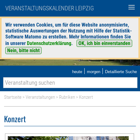
VERANSTALTUNGSKALENDER LEIPZIG
Wir verwenden Cookies, um für diese Website anonymisierte,
statistische Auswertungen der Nutzung mit Hilfe der Statistik-
Software Matomo zu erstellen. Mehr Informationen finden Sie
in unserer
Datenschutzerklärung
.
OK, ich bin einverstanden
Nein, bitte nicht
|
|
heute
morgen
Detaillierte Suche
Startseite
>
Veranstaltungen
>
Rubriken
> Konzert
Konzert