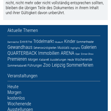
nicht, nicht mehr oder nicht vollständig entsprechen sollten,
bleiben die übrigen Teile des Dokumentes in ihrem Inhalt
und ihrer Gültigkeit davon unberührt.
Aktuelle Themen
Trödelmarkt
Kinder
Eintritt frei
Sommertheater
Demnächst
Museum
Gewandhaus
Galerien
Musicals
Sehenswürdigkeiten
Highlights
QUARTERBACK Immobilien ARENA
Oper
Dinner-Show
Premieren
Morgen
Wochenende
Kabarett
Ausstellungen
Heute
Zoo Leipzig
Sommerferien
Führungen
Sommerkabarett
Veranstaltungen
Heute
Morgen
kostenlos
Wochenende
Ausstellungen