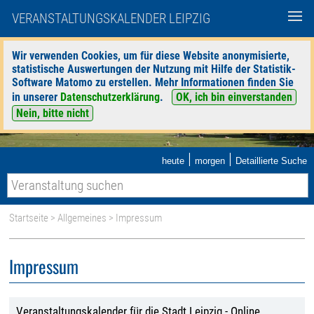
VERANSTALTUNGSKALENDER LEIPZIG
Wir verwenden Cookies, um für diese Website anonymisierte,
statistische Auswertungen der Nutzung mit Hilfe der Statistik-
Software Matomo zu erstellen. Mehr Informationen finden Sie
in unserer
Datenschutzerklärung
.
OK, ich bin einverstanden
Nein, bitte nicht
|
|
heute
morgen
Detaillierte Suche
Startseite
>
Allgemeines
> Impressum
Impressum
Veranstaltungskalender für die Stadt Leipzig - Online