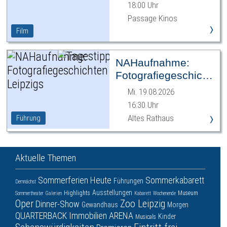
18:00 Uhr
Passage Kinos
›
Film
NAHaufnahme:
Fotografiegeschichten
Leipzigs
Mi. 19.08.2026
16:30 Uhr
›
Altes Rathaus
Führung
Aktuelle Themen
Sommerferien
Heute
Sommerkabarett
Führungen
Demnächst
Ausstellungen
Highlights
Museum
Sommertheater
Galerien
Kabarett
Wochenende
Oper
Zoo Leipzig
Dinner-Show
Gewandhaus
Morgen
QUARTERBACK Immobilien ARENA
Kinder
Musicals