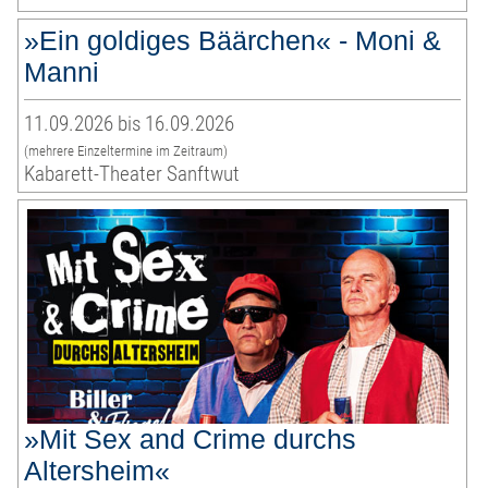
»Ein goldiges Bäärchen« - Moni &
Manni
11.09.2026 bis 16.09.2026
(mehrere Einzeltermine im Zeitraum)
Kabarett-Theater Sanftwut
»Mit Sex and Crime durchs
Altersheim«