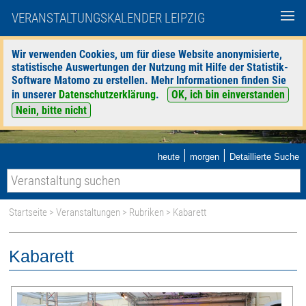
VERANSTALTUNGSKALENDER LEIPZIG
Wir verwenden Cookies, um für diese Website anonymisierte,
statistische Auswertungen der Nutzung mit Hilfe der Statistik-
Software Matomo zu erstellen. Mehr Informationen finden Sie
in unserer
Datenschutzerklärung
.
OK, ich bin einverstanden
Nein, bitte nicht
|
|
heute
morgen
Detaillierte Suche
Startseite
>
Veranstaltungen
>
Rubriken
> Kabarett
Kabarett