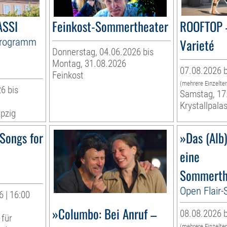
ASSI
Feinkost-Sommertheater
ROOFTOP 
Programm
Varieté
Donnerstag, 04.06.2026 bis
Montag, 31.08.2026
07.08.2026 b
Feinkost
(mehrere Einzelte
6 bis
Samstag, 17
Krystallpalas
pzig
Songs for
»Das (Alb
eine
Sommerth
Open Flair
 | 16:00
»Columbo: Bei Anruf –
08.08.2026 b
 für
(mehrere Einzelte