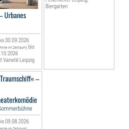
Biergarten
– Urbanes
is 30.09.2026
bis
rmine im Zeitraum)
.10.2026
t Varieté Leipzig
)Traumschiff« –
eaterkomödie
-Sommerbühne
is 09.08.2026
rmine im Zeitraum)