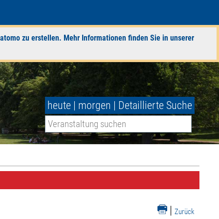
atomo zu erstellen. Mehr Informationen finden Sie in unserer
heute
|
morgen
|
Detaillierte Suche
|
Zurück