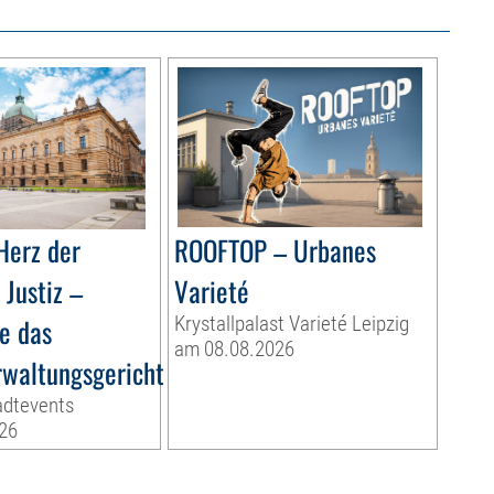
Herz der
ROOFTOP – Urbanes
Justiz –
Varieté
e das
Krystallpalast Varieté Leipzig
am 08.08.2026
waltungsgericht
adtevents
26