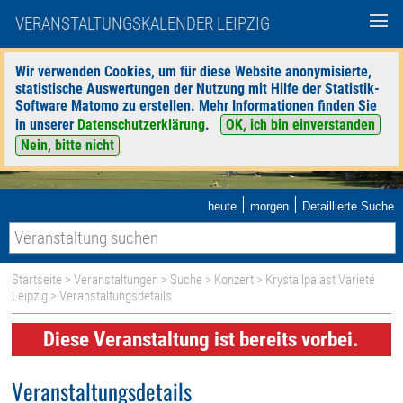
VERANSTALTUNGSKALENDER LEIPZIG
Wir verwenden Cookies, um für diese Website anonymisierte,
statistische Auswertungen der Nutzung mit Hilfe der Statistik-
Software Matomo zu erstellen. Mehr Informationen finden Sie
in unserer
Datenschutzerklärung
.
OK, ich bin einverstanden
Nein, bitte nicht
|
|
heute
morgen
Detaillierte Suche
Startseite
>
Veranstaltungen
>
Suche
>
Konzert
>
Krystallpalast Varieté
Leipzig
> Veranstaltungsdetails
Diese Veranstaltung ist bereits vorbei.
Veranstaltungsdetails