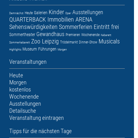
Kinder
Ausstellungen
Galerien
Heute
Demnächst
Oper
QUARTERBACK Immobilien ARENA
Sehenswürdigkeiten
Sommerferien
Eintritt frei
Gewandhaus
Sommertheater
Premieren
Wochenende
Kabarett
Zoo Leipzig
Musicals
Trödelmarkt
Dinner-Show
Sommerkabarett
Museum
Führungen
Highlights
Morgen
Veranstaltungen
Heute
Morgen
kostenlos
Wochenende
Ausstellungen
Detailsuche
Veranstaltung eintragen
Tipps für die nächsten Tage