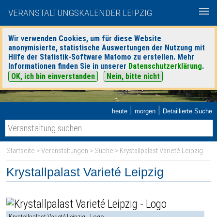
VERANSTALTUNGSKALENDER LEIPZIG
Wir verwenden Cookies, um für diese Website
anonymisierte, statistische Auswertungen der Nutzung mit
Hilfe der Statistik-Software Matomo zu erstellen. Mehr
Informationen finden Sie in unserer
Datenschutzerklärung
.
OK, ich bin einverstanden
Nein, bitte nicht
|
|
heute
morgen
Detaillierte Suche
Startseite
>
Veranstaltungen
>
Suche
> Krystallpalast Varieté Leipzig
Krystallpalast Varieté Leipzig
Krystallpalast Varieté Leipzig - Logo