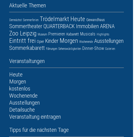
Aktuelle Themen
Trödelmarkt
Heute
Gewandhaus
Demnächst
Sommerferien
Sommertheater
QUARTERBACK Immobilien ARENA
Zoo Leipzig
Premieren
Musicals
Kabarett
Museum
Highlights
Eintritt frei
Morgen
Kinder
Ausstellungen
Oper
Wochenende
Sommerkabarett
Dinner-Show
Führungen
Sehenswürdigkeiten
Galerien
Veranstaltungen
Heute
Morgen
kostenlos
Wochenende
Ausstellungen
Detailsuche
Veranstaltung eintragen
Tipps für die nächsten Tage