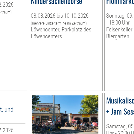
Kindersachenbörse
Flohmarkt
2.2026
eitraum)
08.08.2026 bis 10.10.2026
Sonntag, 09.
- 18:00 Uhr
(mehrere Einzeltermine im Zeitraum)
Löwencenter, Parkplatz des
Felsenkeller 
Löwencenters
Biergarten
t
Musikalis
t, und
+ Jam Ses
Samstag, 05.
2.2026
Uhr - 20:00 