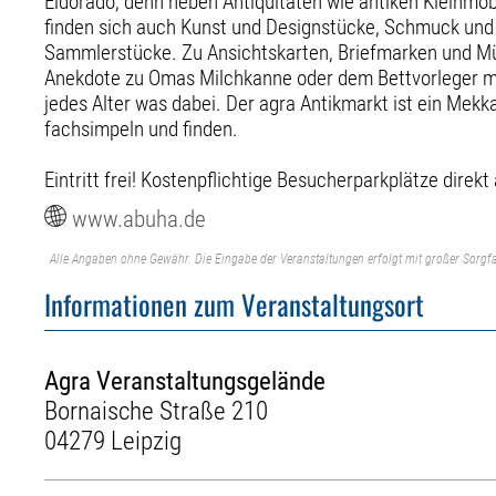
Eldorado, denn neben Antiquitäten wie antiken Kleinmö
finden sich auch Kunst und Designstücke, Schmuck und 
Sammlerstücke. Zu Ansichtskarten, Briefmarken und Mün
Anekdote zu Omas Milchkanne oder dem Bettvorleger mit
jedes Alter was dabei. Der agra Antikmarkt ist ein Mek
fachsimpeln und finden.
Eintritt frei! Kostenpflichtige Besucherparkplätze dire
www.abuha.de
Alle Angaben ohne Gewähr. Die Eingabe der Veranstaltungen erfolgt mit großer Sorgfa
Informationen zum Veranstaltungsort
Agra Veranstaltungsgelände
Bornaische Straße 210
04279 Leipzig