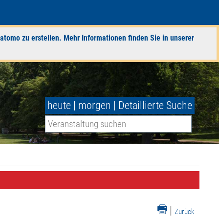
atomo zu erstellen. Mehr Informationen finden Sie in unserer
heute
|
morgen
|
Detaillierte Suche
|
Zurück