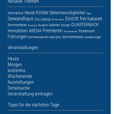
Aktuelle Themen
Kinder
Heute
Sehenswürdigkeiten
Demnächst
Oper
Gewandhaus
Eintritt frei
Kabarett
Zoo Leipzig
Dinner-Show
QUARTERBACK
Sommerferien
Galerien
Museum
Morgen
Musicals
Premieren
Immobilien ARENA
Trödelmarkt
Wochenende
Führungen
Sommertheater
Sommerkabarett
Highlights
Ausstellungen
Veranstaltungen
Heute
Morgen
kostenlos
Wochenende
Ausstellungen
Detailsuche
Veranstaltung eintragen
Tipps für die nächsten Tage