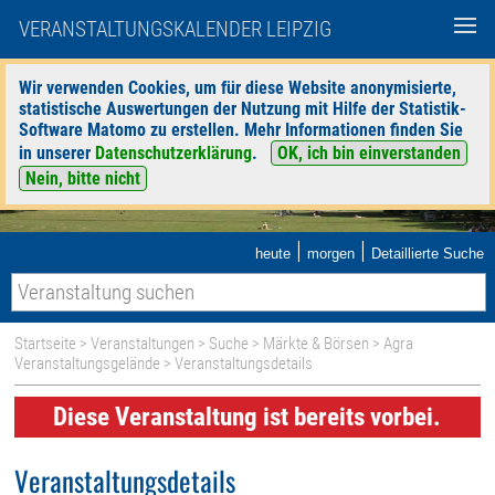
VERANSTALTUNGSKALENDER LEIPZIG
Wir verwenden Cookies, um für diese Website anonymisierte,
statistische Auswertungen der Nutzung mit Hilfe der Statistik-
Software Matomo zu erstellen. Mehr Informationen finden Sie
in unserer
Datenschutzerklärung
.
OK, ich bin einverstanden
Nein, bitte nicht
|
|
heute
morgen
Detaillierte Suche
Startseite
>
Veranstaltungen
>
Suche
>
Märkte & Börsen
>
Agra
Veranstaltungsgelände
> Veranstaltungsdetails
Diese Veranstaltung ist bereits vorbei.
Veranstaltungsdetails