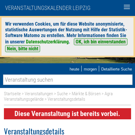
VERANSTALTUNGSKALENDER LEIPZIG
Wir verwenden Cookies, um für diese Website anonymisierte,
statistische Auswertungen der Nutzung mit Hilfe der Statistik-
Software Matomo zu erstellen. Mehr Informationen finden Sie
in unserer
Datenschutzerklärung
.
OK, ich bin einverstanden
Nein, bitte nicht
|
|
heute
morgen
Detaillierte Suche
Startseite
>
Veranstaltungen
>
Suche
>
Märkte & Börsen
>
Agra
Veranstaltungsgelände
> Veranstaltungsdetails
Diese Veranstaltung ist bereits vorbei.
Veranstaltungsdetails