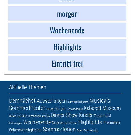
morgen
Wochenende
Highlights
Eintritt frei
Aktuelle Themen
Demnächst
Musicals
Ausstellungen
Sommerkabarett
Sommertheater
Kabarett
Museum
Morgen
Heute
Gewandhaus
Dinner-Show
Kinder
Trödelmarkt
QUARTERBACK Immobilien ARENA
Highlights
Wochenende
Premieren
Galerien
Führungen
Eintritt frei
Sommerferien
Sehenswürdigkeiten
Oper
Zoo Leipzig