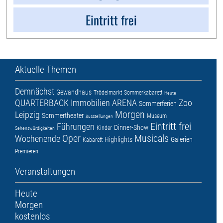
Eintritt frei
Aktuelle Themen
Demnächst
Gewandhaus
Trödelmarkt
Sommerkabarett
Heute
QUARTERBACK Immobilien ARENA
Zoo
Sommerferien
Morgen
Leipzig
Sommertheater
Museum
Ausstellungen
Eintritt frei
Führungen
Dinner-Show
Kinder
Sehenswürdigkeiten
Oper
Musicals
Wochenende
Highlights
Galerien
Kabarett
Premieren
Veranstaltungen
Heute
Morgen
kostenlos