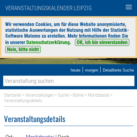
VERANSTALTUNGSKALENDER LEIPZIG
Wir verwenden Cookies, um für diese Website anonymisierte,
statistische Auswertungen der Nutzung mit Hilfe der Statistik-
Software Matomo zu erstellen. Mehr Informationen finden Sie
in unserer
Datenschutzerklärung
.
OK, ich bin einverstanden
Nein, bitte nicht
|
|
heute
morgen
Detaillierte Suche
Startseite
>
Veranstaltungen
>
Suche
>
Bühne
>
Moritzbastei
>
Veranstaltungsdetails
Veranstaltungsdetails