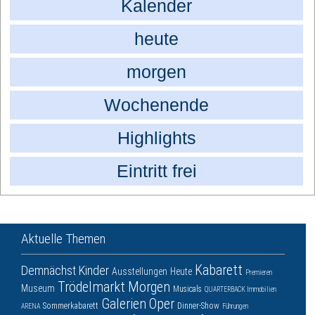
Kalender
heute
morgen
Wochenende
Highlights
Eintritt frei
Aktuelle Themen
Kabarett
Demnächst
Kinder
Ausstellungen
Heute
Premieren
Trödelmarkt
Morgen
Museum
Musicals
QUARTERBACK Immobilien
Galerien
Oper
Sommerkabarett
Dinner-Show
ARENA
Führungen