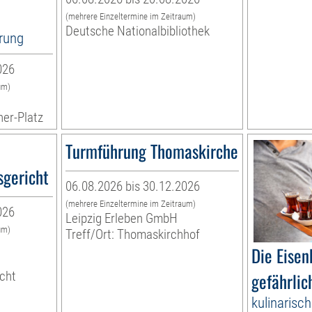
(mehrere Einzeltermine im Zeitraum)
Deutsche Nationalbibliothek
hrung
026
um)
ner-Platz
Turmführung Thomaskirche
gericht
06.08.2026 bis 30.12.2026
(mehrere Einzeltermine im Zeitraum)
026
Leipzig Erleben GmbH
um)
Treff/Ort: Thomaskirchhof
Die Eise
cht
gefährlic
kulinarisc