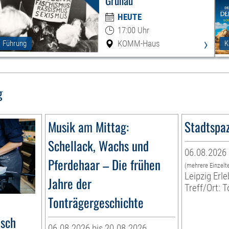
Grünau
HEUTE
17:00 Uhr
›
KOMM-Haus
Führung
K
g
Musik am Mittag:
Stadtspa
Schellack, Wachs und
06.08.2026 
Pferdehaar – Die frühen
(mehrere Einzelt
Leipzig Er
Jahre der
Treff/Ort: T
Tonträgergeschichte
e
isch
06.08.2026 bis 20.08.2026