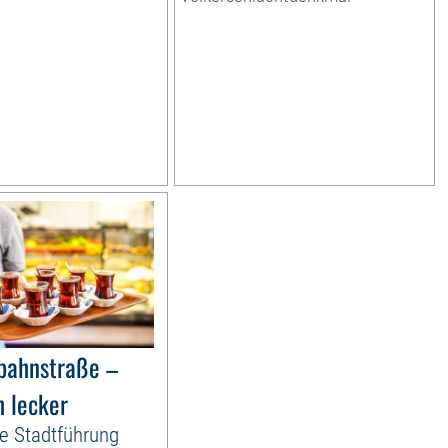
nbahnstraße –
h lecker
he Stadtführung