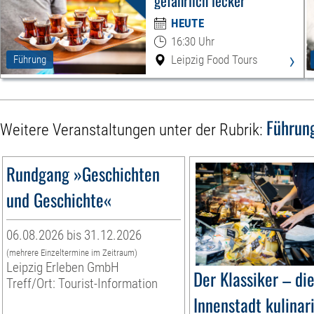
gefährlich lecker
HEUTE
16:30 Uhr
›
Leipzig Food Tours
Führung
Führun
Weitere Veranstaltungen unter der Rubrik:
Rundgang »Geschichten
und Geschichte«
06.08.2026 bis 31.12.2026
(mehrere Einzeltermine im Zeitraum)
Leipzig Erleben GmbH
Der Klassiker – di
Treff/Ort: Tourist-Information
Innenstadt kulinar