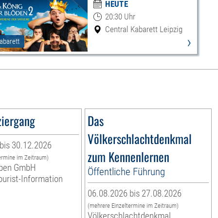
HEUTE
20:30 Uhr
Central Kabarett Leipzig
›
abarett
ziergang
Das
Völkerschlachtdenkmal
bis 30.12.2026
zum Kennenlernen
ermine im Zeitraum)
leben GmbH
Öffentliche Führung
ourist-Information
06.08.2026 bis 27.08.2026
(mehrere Einzeltermine im Zeitraum)
Völkerschlachtdenkmal