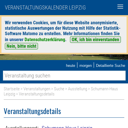
VERANSTALTUNGSKALENDER LEIPZIG
Wir verwenden Cookies, um für diese Website anonymisierte,
statistische Auswertungen der Nutzung mit Hilfe der Statistik-
Software Matomo zu erstellen. Mehr Informationen finden Sie
in unserer
Datenschutzerklärung
.
OK, ich bin einverstanden
Nein, bitte nicht
|
|
heute
morgen
Detaillierte Suche
Startseite
>
Veranstaltungen
>
Suche
>
Ausstellung
>
Schumann-Haus
Leipzig
> Veranstaltungsdetails
Veranstaltungsdetails