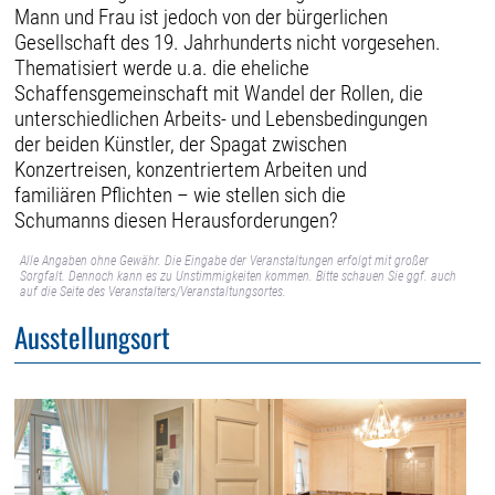
Mann und Frau ist jedoch von der bürgerlichen
Gesellschaft des 19. Jahrhunderts nicht vorgesehen.
Thematisiert werde u.a. die eheliche
Schaffensgemeinschaft mit Wandel der Rollen, die
unterschiedlichen Arbeits- und Lebensbedingungen
der beiden Künstler, der Spagat zwischen
Konzertreisen, konzentriertem Arbeiten und
familiären Pflichten – wie stellen sich die
Schumanns diesen Herausforderungen?
Alle Angaben ohne Gewähr. Die Eingabe der Veranstaltungen erfolgt mit großer
Sorgfalt. Dennoch kann es zu Unstimmigkeiten kommen. Bitte schauen Sie ggf. auch
auf die Seite des Veranstalters/Veranstaltungsortes.
Ausstellungsort