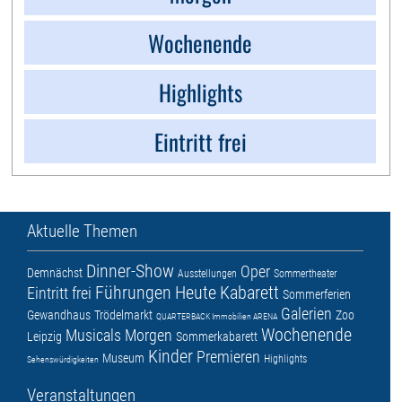
Wochenende
Highlights
Eintritt frei
Aktuelle Themen
Dinner-Show
Oper
Demnächst
Ausstellungen
Sommertheater
Führungen
Heute
Kabarett
Eintritt frei
Sommerferien
Galerien
Gewandhaus
Trödelmarkt
Zoo
QUARTERBACK Immobilien ARENA
Wochenende
Musicals
Morgen
Leipzig
Sommerkabarett
Kinder
Premieren
Museum
Highlights
Sehenswürdigkeiten
Veranstaltungen