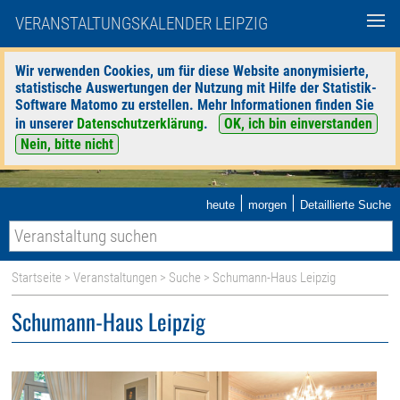
VERANSTALTUNGSKALENDER LEIPZIG
Wir verwenden Cookies, um für diese Website anonymisierte,
statistische Auswertungen der Nutzung mit Hilfe der Statistik-
Software Matomo zu erstellen. Mehr Informationen finden Sie
in unserer
Datenschutzerklärung
.
OK, ich bin einverstanden
Nein, bitte nicht
|
|
heute
morgen
Detaillierte Suche
Startseite
>
Veranstaltungen
>
Suche
> Schumann-Haus Leipzig
Schumann-Haus Leipzig