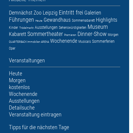
Eintritt frei
Demnächst
Zoo Leipzig
Galerien
Führungen
Gewandhaus
Highlights
Sommerkabarett
Heute
Museum
Ausstellungen
Kinder
Sehenswürdigkeiten
Trödelmarkt
Sommertheater
Dinner-Show
Kabarett
Morgen
Premieren
Wochenende
Sommerferien
Musicals
QUARTERBACK Immobilien ARENA
Oper
Veranstaltungen
Heute
Morgen
kostenlos
Wochenende
Ausstellungen
Detailsuche
Veranstaltung eintragen
Tipps für die nächsten Tage