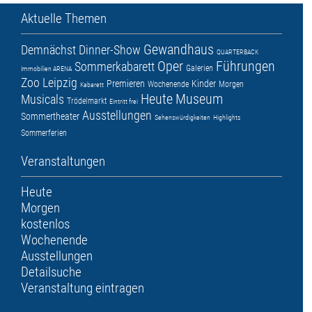
Aktuelle Themen
Gewandhaus
Demnächst
Dinner-Show
QUARTERBACK
Oper
Führungen
Sommerkabarett
Galerien
Immobilien ARENA
Zoo Leipzig
Premieren
Kinder
Wochenende
Morgen
Kabarett
Heute
Museum
Musicals
Trödelmarkt
Eintritt frei
Ausstellungen
Sommertheater
Sehenswürdigkeiten
Highlights
Sommerferien
Veranstaltungen
Heute
Morgen
kostenlos
Wochenende
Ausstellungen
Detailsuche
Veranstaltung eintragen