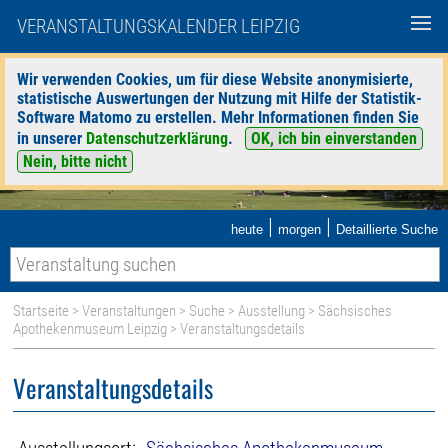
VERANSTALTUNGSKALENDER LEIPZIG
Wir verwenden Cookies, um für diese Website anonymisierte,
statistische Auswertungen der Nutzung mit Hilfe der Statistik-
Software Matomo zu erstellen. Mehr Informationen finden Sie
in unserer
Datenschutzerklärung
.
OK, ich bin einverstanden
Nein, bitte nicht
|
|
heute
morgen
Detaillierte Suche
Startseite
>
Veranstaltungen
>
Suche
>
Ausstellung
>
Sächsisches
Apothekenmuseum Leipzig
> Veranstaltungsdetails
Veranstaltungsdetails