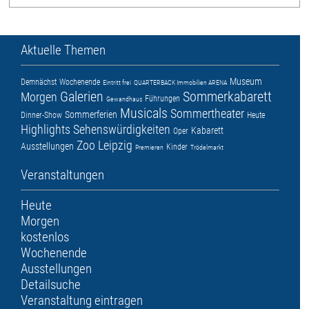
Aktuelle Themen
Museum
Demnächst
Wochenende
Eintritt frei
QUARTERBACK Immobilien ARENA
Galerien
Sommerkabarett
Morgen
Führungen
Gewandhaus
Musicals
Sommertheater
Sommerferien
Dinner-Show
Heute
Highlights
Sehenswürdigkeiten
Kabarett
Oper
Zoo Leipzig
Ausstellungen
Kinder
Premieren
Trödelmarkt
Veranstaltungen
Heute
Morgen
kostenlos
Wochenende
Ausstellungen
Detailsuche
Veranstaltung eintragen