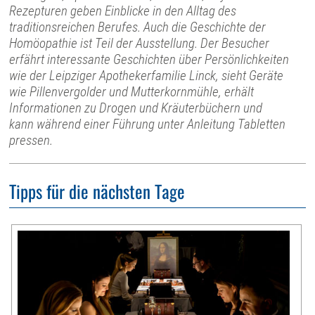
Rezepturen geben Einblicke in den Alltag des
traditionsreichen Berufes. Auch die Geschichte der
Homöopathie ist Teil der Ausstellung. Der Besucher
erfährt interessante Geschichten über Persönlichkeiten
wie der Leipziger Apothekerfamilie Linck, sieht Geräte
wie Pillenvergolder und Mutterkornmühle, erhält
Informationen zu Drogen und Kräuterbüchern und
kann während einer Führung unter Anleitung Tabletten
pressen.
Tipps für die nächsten Tage