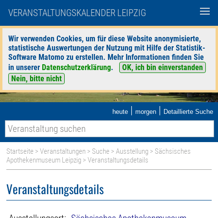
VERANSTALTUNGSKALENDER LEIPZIG
Wir verwenden Cookies, um für diese Website anonymisierte,
statistische Auswertungen der Nutzung mit Hilfe der Statistik-
Software Matomo zu erstellen. Mehr Informationen finden Sie
in unserer
Datenschutzerklärung
.
OK, ich bin einverstanden
Nein, bitte nicht
|
|
heute
morgen
Detaillierte Suche
Startseite
>
Veranstaltungen
>
Suche
>
Ausstellung
>
Sächsisches
Apothekenmuseum Leipzig
> Veranstaltungsdetails
Veranstaltungsdetails