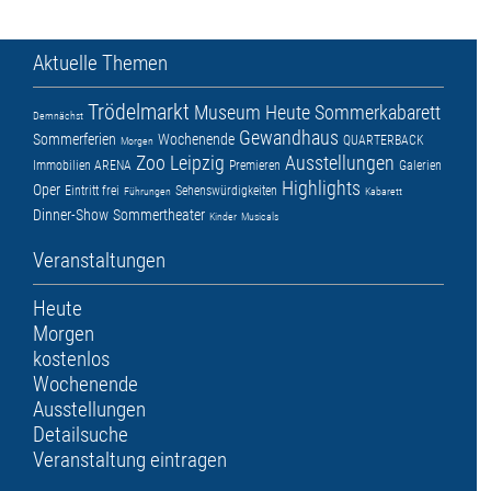
Aktuelle Themen
Trödelmarkt
Museum
Heute
Sommerkabarett
Demnächst
Gewandhaus
Sommerferien
Wochenende
QUARTERBACK
Morgen
Zoo Leipzig
Ausstellungen
Immobilien ARENA
Premieren
Galerien
Highlights
Oper
Eintritt frei
Sehenswürdigkeiten
Führungen
Kabarett
Dinner-Show
Sommertheater
Kinder
Musicals
Veranstaltungen
Heute
Morgen
kostenlos
Wochenende
Ausstellungen
Detailsuche
Veranstaltung eintragen