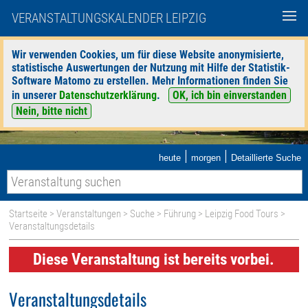
VERANSTALTUNGSKALENDER LEIPZIG
Wir verwenden Cookies, um für diese Website anonymisierte,
statistische Auswertungen der Nutzung mit Hilfe der Statistik-
Software Matomo zu erstellen. Mehr Informationen finden Sie
in unserer
Datenschutzerklärung
.
OK, ich bin einverstanden
Nein, bitte nicht
|
|
heute
morgen
Detaillierte Suche
Startseite
>
Veranstaltungen
>
Suche
>
Führung
>
Leipzig Food Tours
>
Veranstaltungsdetails
Diese Veranstaltung ist bereits vorbei.
Veranstaltungsdetails