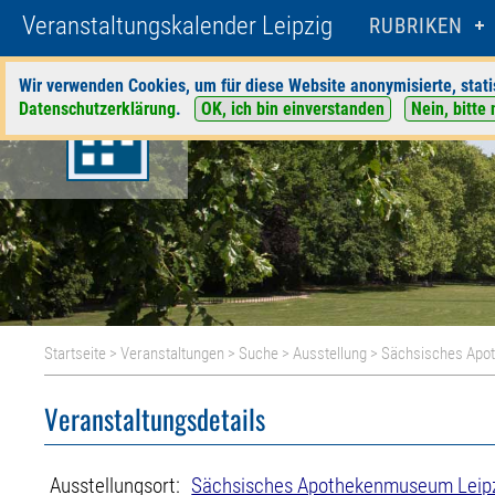
Veranstaltungskalender Leipzig
RUBRIKEN
Wir verwenden Cookies, um für diese Website anonymisierte, stati
Datenschutzerklärung
.
OK, ich bin einverstanden
Nein, bitte 
Startseite
>
Veranstaltungen
>
Suche
>
Ausstellung
>
Sächsisches Apo
Veranstaltungsdetails
Ausstellungsort:
Sächsisches Apothekenmuseum Leip