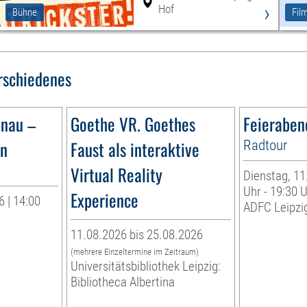
›
Hof
Bühne
Fil
rschiedenes
ünau –
Goethe VR. Goethes
Feieraben
ün
Faust als interaktive
Radtour
Virtual Reality
Dienstag, 11
Uhr - 19:30 
Experience
 | 14:00
ADFC Leipzig
11.08.2026 bis 25.08.2026
(mehrere Einzeltermine im Zeitraum)
Universitätsbibliothek Leipzig:
Bibliotheca Albertina