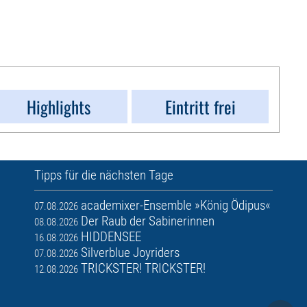
Highlights
Eintritt frei
Tipps für die nächsten Tage
academixer-Ensemble »König Ödipus«
07.08.2026
Der Raub der Sabinerinnen
08.08.2026
HIDDENSEE
16.08.2026
Silverblue Joyriders
07.08.2026
TRICKSTER! TRICKSTER!
12.08.2026