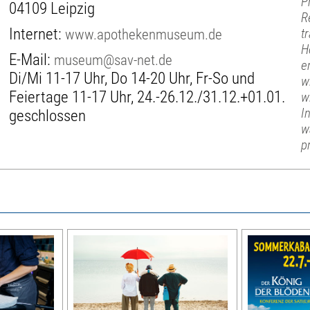
P
04109 Leipzig
R
Internet:
www.apothekenmuseum.de
t
H
E-Mail:
museum@sav-net.de
e
Di/Mi 11-17 Uhr, Do 14-20 Uhr, Fr-So und
w
Feiertage 11-17 Uhr, 24.-26.12./31.12.+01.01.
w
I
geschlossen
w
p