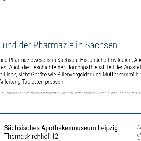
 und der Pharmazie in Sachsen
- und Pharmaziewesens in Sachsen. Historische Privilegien, A
ufes. Auch die Geschichte der Homöopathie ist Teil der Ausst
ie Linck, sieht Geräte wie Pillenvergolder und Mutterkornmühl
nleitung Tabletten pressen.
lt. Dennoch kann es zu Unstimmigkeiten kommen. Bitte schauen Sie ggf. auch auf die Seite des 
Sächsisches Apothekenmuseum Leipzig
A
u
Thomaskirchhof 12