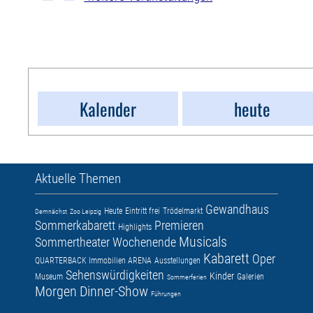
Kalender
heute
Aktuelle Themen
Gewandhaus
Heute
Eintritt frei
Trödelmarkt
Demnächst
Zoo Leipzig
Sommerkabarett
Premieren
Highlights
Musicals
Sommertheater
Wochenende
Kabarett
Oper
QUARTERBACK Immobilien ARENA
Ausstellungen
Sehenswürdigkeiten
Kinder
Museum
Galerien
Sommerferien
Morgen
Dinner-Show
Führungen