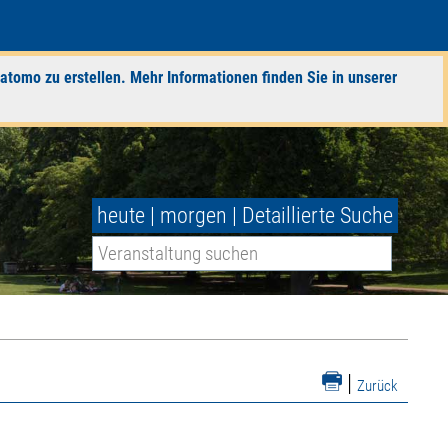
atomo zu erstellen. Mehr Informationen finden Sie in unserer
heute
|
morgen
|
Detaillierte Suche
|
Zurück