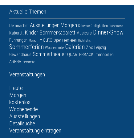
Aktuelle Themen
Ausstellungen
Morgen
Demnächst
Sehenswürdigkeiten
Trödelmarkt
Dinner-Show
Kinder
Sommerkabarett
Kabarett
Musicals
Heute
Führungen
Oper
Premieren
Museum
Highlights
Sommerferien
Galerien
Zoo Leipzig
Wochenende
Sommertheater
Gewandhaus
QUARTERBACK Immobilien
ARENA
Eintritt frei
Veranstaltungen
Heute
Morgen
kostenlos
Wochenende
Ausstellungen
Detailsuche
Veranstaltung eintragen