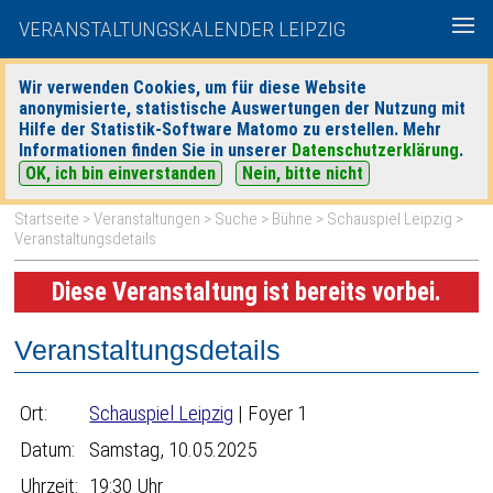
VERANSTALTUNGSKALENDER LEIPZIG
Wir verwenden Cookies, um für diese Website
anonymisierte, statistische Auswertungen der Nutzung mit
|
|
Hilfe der Statistik-Software Matomo zu erstellen. Mehr
heute
morgen
Detaillierte Suche
Informationen finden Sie in unserer
Datenschutzerklärung
.
OK, ich bin einverstanden
Nein, bitte nicht
Startseite
>
Veranstaltungen
>
Suche
>
Bühne
>
Schauspiel Leipzig
>
Veranstaltungsdetails
Diese Veranstaltung ist bereits vorbei.
Veranstaltungsdetails
Ort:
Schauspiel Leipzig
| Foyer 1
Datum:
Samstag, 10.05.2025
Uhrzeit:
19:30 Uhr