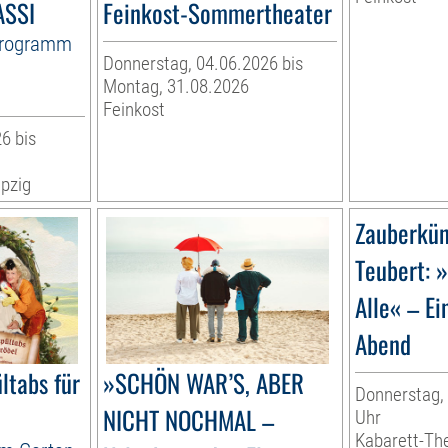
ASSI
Feinkost-Sommertheater
Programm
Donnerstag, 04.06.2026 bis
Montag, 31.08.2026
Feinkost
6 bis
pzig
Zauberkün
Teubert: 
Alle« – Ei
Abend
ltabs für
»SCHÖN WAR’S, ABER
Donnerstag, 
NICHT NOCHMAL –
Uhr
Kabarett-Th