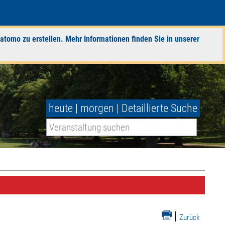
atomo zu erstellen. Mehr Informationen finden Sie in unserer
heute
|
morgen
|
Detaillierte Suche
|
Zurück