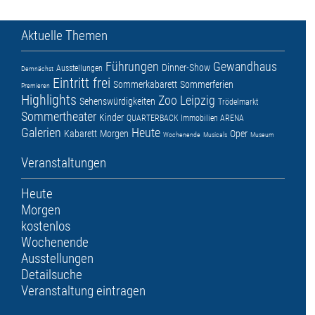
Aktuelle Themen
Führungen
Gewandhaus
Dinner-Show
Ausstellungen
Demnächst
Eintritt frei
Sommerkabarett
Sommerferien
Premieren
Highlights
Zoo Leipzig
Sehenswürdigkeiten
Trödelmarkt
Sommertheater
Kinder
QUARTERBACK Immobilien ARENA
Galerien
Heute
Kabarett
Morgen
Oper
Wochenende
Musicals
Museum
Veranstaltungen
Heute
Morgen
kostenlos
Wochenende
Ausstellungen
Detailsuche
Veranstaltung eintragen