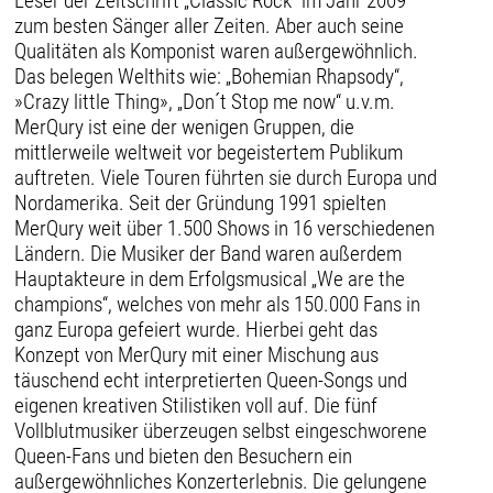
Leser der Zeitschrift „Classic Rock“ im Jahr 2009
zum besten Sänger aller Zeiten. Aber auch seine
Qualitäten als Komponist waren außergewöhnlich.
Das belegen Welthits wie: „Bohemian Rhapsody“,
»Crazy little Thing», „Don´t Stop me now“ u.v.m.
MerQury ist eine der wenigen Gruppen, die
mittlerweile weltweit vor begeistertem Publikum
auftreten. Viele Touren führten sie durch Europa und
Nordamerika. Seit der Gründung 1991 spielten
MerQury weit über 1.500 Shows in 16 verschiedenen
Ländern. Die Musiker der Band waren außerdem
Hauptakteure in dem Erfolgsmusical „We are the
champions“, welches von mehr als 150.000 Fans in
ganz Europa gefeiert wurde. Hierbei geht das
Konzept von MerQury mit einer Mischung aus
täuschend echt interpretierten Queen-Songs und
eigenen kreativen Stilistiken voll auf. Die fünf
Vollblutmusiker überzeugen selbst eingeschworene
Queen-Fans und bieten den Besuchern ein
außergewöhnliches Konzerterlebnis. Die gelungene