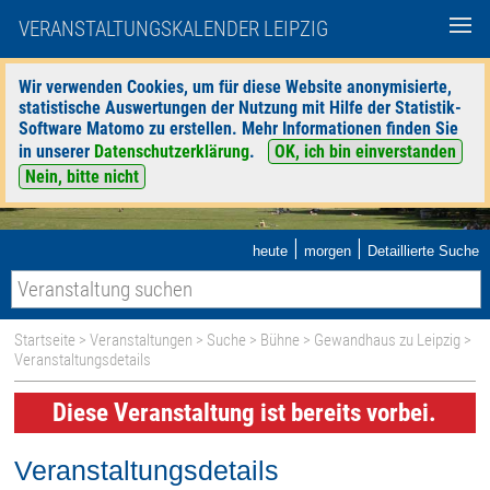
VERANSTALTUNGSKALENDER LEIPZIG
Wir verwenden Cookies, um für diese Website anonymisierte,
statistische Auswertungen der Nutzung mit Hilfe der Statistik-
Software Matomo zu erstellen. Mehr Informationen finden Sie
in unserer
Datenschutzerklärung
.
OK, ich bin einverstanden
Nein, bitte nicht
|
|
heute
morgen
Detaillierte Suche
Startseite
>
Veranstaltungen
>
Suche
>
Bühne
>
Gewandhaus zu Leipzig
>
Veranstaltungsdetails
Diese Veranstaltung ist bereits vorbei.
Veranstaltungsdetails