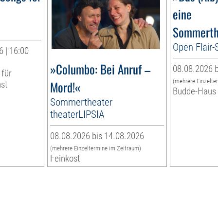
eine
Sommerth
Open Flair
 | 16:00
»Columbo: Bei Anruf –
08.08.2026 b
 für
(mehrere Einzelte
Mord!«
nst
Budde-Haus
Sommertheater
theaterLIPSIA
08.08.2026 bis 14.08.2026
(mehrere Einzeltermine im Zeitraum)
Feinkost