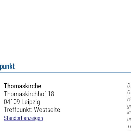
fpunkt
Thomaskirche
D
G
Thomaskirchhof 18
H
04109 Leipzig
g
Treffpunkt: Westseite
k
Standort anzeigen
u
T