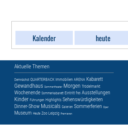
Kalender
heute
Aktuelle Themen
Kabarett
QUARTERBACK Immobilien ARENA
Demnächst
Gewandhaus
Morgen
Trödelmarkt
Sommertheater
Wochenende
Ausstellungen
Eintritt frei
Sommerkabarett
Kinder
Sehenswürdigkeiten
Highlights
Führungen
Musicals
Dinner-Show
Sommerferien
Galerien
Oper
Museum
Zoo Leipzig
Heute
Premieren