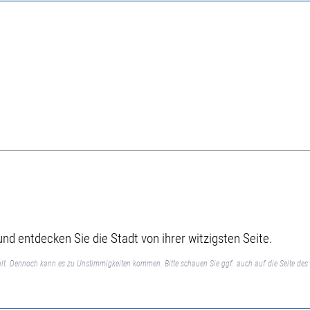
nd entdecken Sie die Stadt von ihrer witzigsten Seite.
lt. Dennoch kann es zu Unstimmigkeiten kommen. Bitte schauen Sie ggf. auch auf die Seite des 