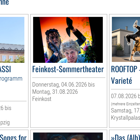
hne
ASSI
Feinkost-Sommertheater
ROOFTOP 
Programm
Varieté
Donnerstag, 04.06.2026 bis
Montag, 31.08.2026
07.08.2026 b
Feinkost
(mehrere Einzelte
6 bis
Samstag, 17
Krystallpalas
pzig
Songs for
»Das (Alb