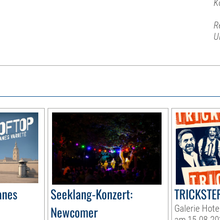
K
R
U
anes
Seeklang-Konzert:
TRICKSTER
Newcomer
Galerie Hote
am 15.08.20