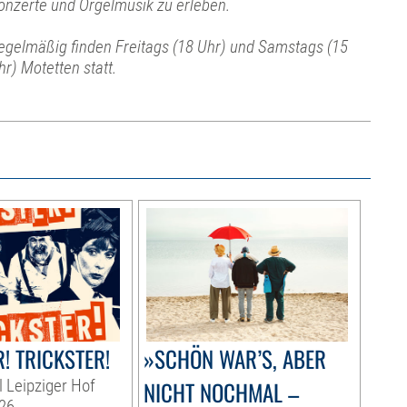
onzerte und Orgelmusik zu erleben.
egelmäßig finden Freitags (18 Uhr) und Samstags (15
hr) Motetten statt.
! TRICKSTER!
»SCHÖN WAR’S, ABER
l Leipziger Hof
NICHT NOCHMAL –
26