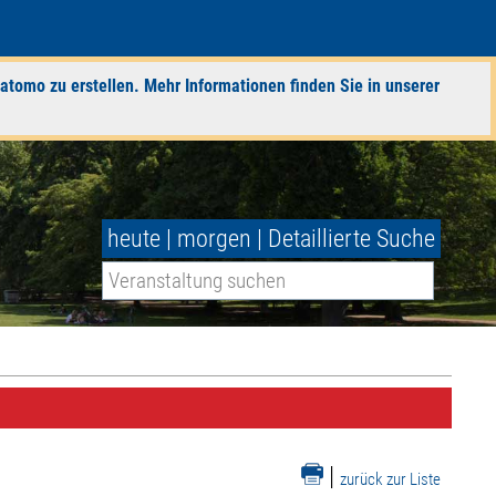
atomo zu erstellen. Mehr Informationen finden Sie in unserer
heute
|
morgen
|
Detaillierte Suche
|
zurück zur Liste