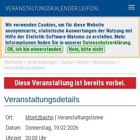
VERANSTALTUNGSKALENDER LEIPZIG
Wir verwenden Cookies, um für diese Website
anonymisierte, statistische Auswertungen der Nutzung mit
|
|
Hilfe der Statistik-Software Matomo zu erstellen. Mehr
heute
morgen
Detaillierte Suche
Informationen finden Sie in unserer
Datenschutzerklärung
.
OK, ich bin einverstanden
Nein, bitte nicht
Startseite
>
Veranstaltungen
>
Suche
>
Bühne
>
Moritzbastei
>
Veranstaltungsdetails
Diese Veranstaltung ist bereits vorbei.
Veranstaltungsdetails
Ort:
Moritzbastei
| Veranstaltungstonne
Datum:
Donnerstag, 19.02.2026
Uhrzeit:
20:00 Uhr