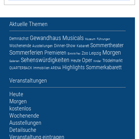
Aktuelle Themen
Gewandhaus
Musicals
Demnächst
Museum
Führungen
Sommertheater
Wochenende
Dinner-Show
Ausstellungen
Kabarett
Sommerferien
Morgen
Premieren
Zoo Leipzig
Eintritt frei
Sehenswürdigkeiten
Oper
Heute
Trödelmarkt
Galerien
Kinder
Highlights
Sommerkabarett
QUARTERBACK Immobilien ARENA
Veranstaltungen
Heute
Morgen
kostenlos
Wochenende
Ausstellungen
Detailsuche
Veranstaltung eintragen