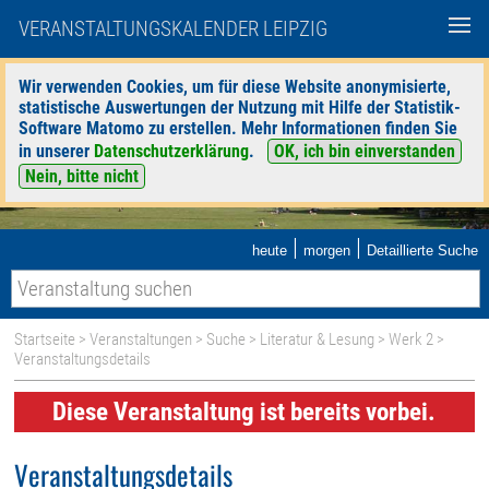
VERANSTALTUNGSKALENDER LEIPZIG
Wir verwenden Cookies, um für diese Website anonymisierte,
statistische Auswertungen der Nutzung mit Hilfe der Statistik-
Software Matomo zu erstellen. Mehr Informationen finden Sie
in unserer
Datenschutzerklärung
.
OK, ich bin einverstanden
Nein, bitte nicht
|
|
heute
morgen
Detaillierte Suche
Startseite
>
Veranstaltungen
>
Suche
>
Literatur & Lesung
>
Werk 2
>
Veranstaltungsdetails
Diese Veranstaltung ist bereits vorbei.
Veranstaltungsdetails