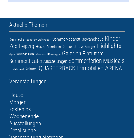
Aktuelle Themen
Kinder
Sommerkabarett
Gewandhaus
Demnächst
Sehenswürdigkeiten
Highlights
Zoo Leipzig
Heute
Dinner-Show
Premieren
Morgen
Galerien
Eintritt frei
Wochenende
Oper
Museum
Führungen
Sommerferien
Musicals
Sommertheater
Ausstellungen
QUARTERBACK Immobilien ARENA
Kabarett
Trödelmarkt
Veranstaltungen
Heute
Morgen
kostenlos
Wochenende
Ausstellungen
Detailsuche
Veranstaltung eintragen