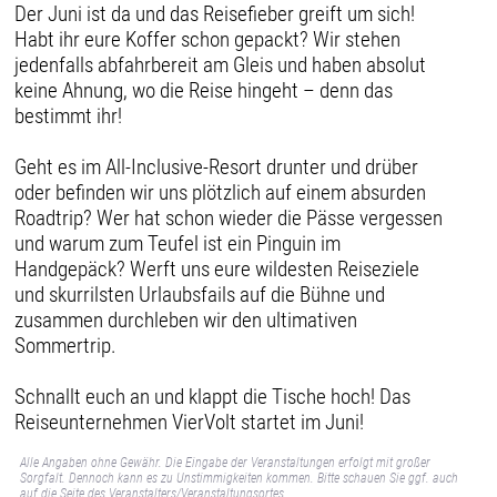
Der Juni ist da und das Reisefieber greift um sich!
Habt ihr eure Koffer schon gepackt? Wir stehen
jedenfalls abfahrbereit am Gleis und haben absolut
keine Ahnung, wo die Reise hingeht – denn das
bestimmt ihr!
Geht es im All-Inclusive-Resort drunter und drüber
oder befinden wir uns plötzlich auf einem absurden
Roadtrip? Wer hat schon wieder die Pässe vergessen
und warum zum Teufel ist ein Pinguin im
Handgepäck? Werft uns eure wildesten Reiseziele
und skurrilsten Urlaubsfails auf die Bühne und
zusammen durchleben wir den ultimativen
Sommertrip.
Schnallt euch an und klappt die Tische hoch! Das
Reiseunternehmen VierVolt startet im Juni!
Alle Angaben ohne Gewähr. Die Eingabe der Veranstaltungen erfolgt mit großer
Sorgfalt. Dennoch kann es zu Unstimmigkeiten kommen. Bitte schauen Sie ggf. auch
auf die Seite des Veranstalters/Veranstaltungsortes.