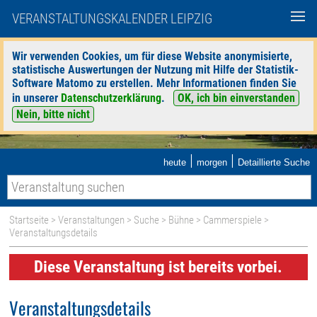
VERANSTALTUNGSKALENDER LEIPZIG
Wir verwenden Cookies, um für diese Website anonymisierte,
statistische Auswertungen der Nutzung mit Hilfe der Statistik-
Software Matomo zu erstellen. Mehr Informationen finden Sie
in unserer
Datenschutzerklärung
.
OK, ich bin einverstanden
Nein, bitte nicht
|
|
heute
morgen
Detaillierte Suche
Startseite
>
Veranstaltungen
>
Suche
>
Bühne
>
Cammerspiele
>
Veranstaltungsdetails
Diese Veranstaltung ist bereits vorbei.
Veranstaltungsdetails