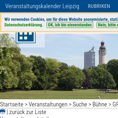
Veranstaltungskalender Leipzig
RUBRIKEN
Wir verwenden Cookies, um für diese Website anonymisierte, stati
Datenschutzerklärung
.
OK, ich bin einverstanden
Nein, bitte 
Startseite
>
Veranstaltungen
>
Suche
>
Bühne
>
G
|
zurück zur Liste