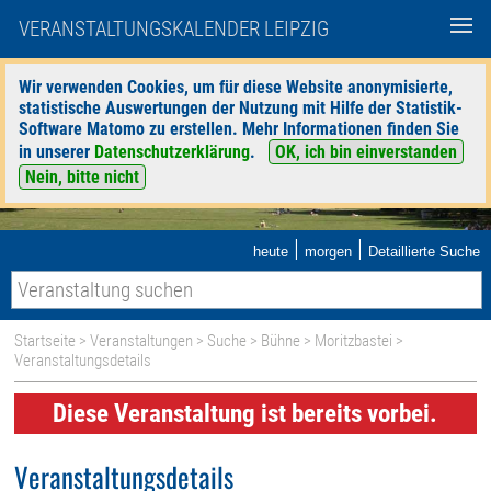
VERANSTALTUNGSKALENDER LEIPZIG
Wir verwenden Cookies, um für diese Website anonymisierte,
statistische Auswertungen der Nutzung mit Hilfe der Statistik-
Software Matomo zu erstellen. Mehr Informationen finden Sie
in unserer
Datenschutzerklärung
.
OK, ich bin einverstanden
Nein, bitte nicht
|
|
heute
morgen
Detaillierte Suche
Startseite
>
Veranstaltungen
>
Suche
>
Bühne
>
Moritzbastei
>
Veranstaltungsdetails
Diese Veranstaltung ist bereits vorbei.
Veranstaltungsdetails