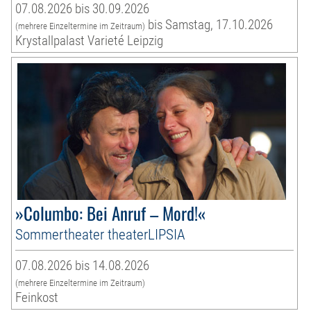
07.08.2026 bis 30.09.2026
bis Samstag, 17.10.2026
(mehrere Einzeltermine im Zeitraum)
Krystallpalast Varieté Leipzig
»Columbo: Bei Anruf – Mord!«
Sommertheater theaterLIPSIA
07.08.2026 bis 14.08.2026
(mehrere Einzeltermine im Zeitraum)
Feinkost