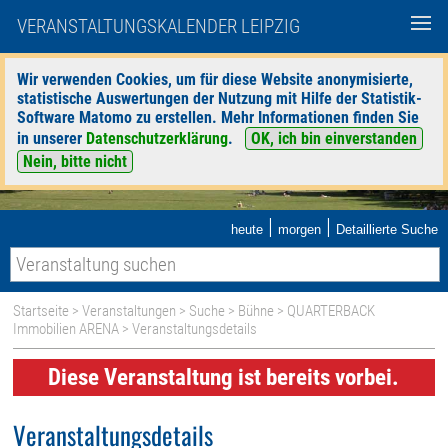
VERANSTALTUNGSKALENDER LEIPZIG
Wir verwenden Cookies, um für diese Website anonymisierte,
statistische Auswertungen der Nutzung mit Hilfe der Statistik-
Software Matomo zu erstellen. Mehr Informationen finden Sie
in unserer
Datenschutzerklärung
.
OK, ich bin einverstanden
Nein, bitte nicht
|
|
heute
morgen
Detaillierte Suche
Startseite
>
Veranstaltungen
>
Suche
>
Bühne
>
QUARTERBACK
Immobilien ARENA
> Veranstaltungsdetails
Diese Veranstaltung ist bereits vorbei.
Veranstaltungsdetails