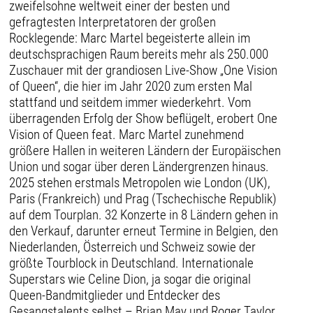
zweifelsohne weltweit einer der besten und
gefragtesten Interpretatoren der großen
Rocklegende: Marc Martel begeisterte allein im
deutschsprachigen Raum bereits mehr als 250.000
Zuschauer mit der grandiosen Live-Show „One Vision
of Queen“, die hier im Jahr 2020 zum ersten Mal
stattfand und seitdem immer wiederkehrt. Vom
überragenden Erfolg der Show beflügelt, erobert One
Vision of Queen feat. Marc Martel zunehmend
größere Hallen in weiteren Ländern der Europäischen
Union und sogar über deren Ländergrenzen hinaus.
2025 stehen erstmals Metropolen wie London (UK),
Paris (Frankreich) und Prag (Tschechische Republik)
auf dem Tourplan. 32 Konzerte in 8 Ländern gehen in
den Verkauf, darunter erneut Termine in Belgien, den
Niederlanden, Österreich und Schweiz sowie der
größte Tourblock in Deutschland. Internationale
Superstars wie Celine Dion, ja sogar die original
Queen-Bandmitglieder und Entdecker des
Gesangstalents selbst – Brian May und Roger Taylor