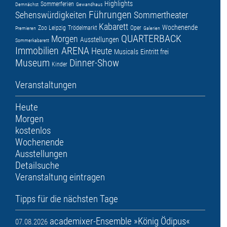
Highlights
Sommerferien
Demnächst
Gewandhaus
Führungen
Sehenswürdigkeiten
Sommertheater
Kabarett
Wochenende
Zoo Leipzig
Trödelmarkt
Oper
Premieren
Galerien
QUARTERBACK
Morgen
Ausstellungen
Sommerkabarett
Immobilien ARENA
Heute
Musicals
Eintritt frei
Museum
Dinner-Show
Kinder
Veranstaltungen
Heute
Morgen
kostenlos
Wochenende
Ausstellungen
Detailsuche
Veranstaltung eintragen
Tipps für die nächsten Tage
academixer-Ensemble »König Ödipus«
07.08.2026