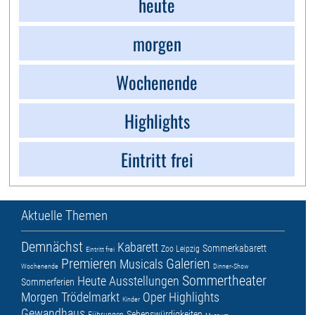
heute
morgen
Wochenende
Highlights
Eintritt frei
Aktuelle Themen
Demnächst
Kabarett
Sommerkabarett
Zoo Leipzig
Eintritt frei
Premieren
Galerien
Musicals
Wochenende
Dinner-Show
Sommertheater
Heute
Ausstellungen
Sommerferien
Morgen
Trödelmarkt
Oper
Highlights
Kinder
Gewandhaus
Sehenswürdigkeiten