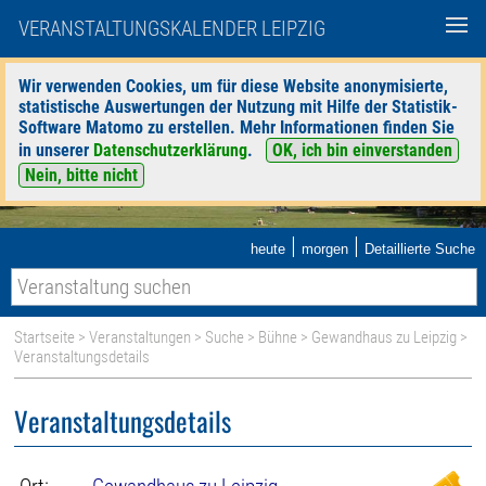
VERANSTALTUNGSKALENDER LEIPZIG
Wir verwenden Cookies, um für diese Website anonymisierte,
statistische Auswertungen der Nutzung mit Hilfe der Statistik-
Software Matomo zu erstellen. Mehr Informationen finden Sie
in unserer
Datenschutzerklärung
.
OK, ich bin einverstanden
Nein, bitte nicht
|
|
heute
morgen
Detaillierte Suche
Startseite
>
Veranstaltungen
>
Suche
>
Bühne
>
Gewandhaus zu Leipzig
>
Veranstaltungsdetails
Veranstaltungsdetails