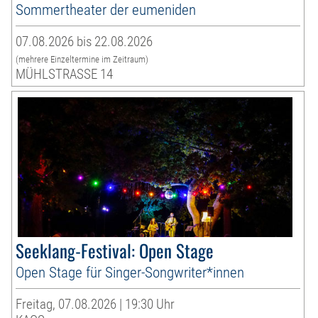
Sommertheater der eumeniden
07.08.2026 bis 22.08.2026
(mehrere Einzeltermine im Zeitraum)
MÜHLSTRASSE 14
Seeklang-Festival: Open Stage
Open Stage für Singer-Songwriter*innen
Freitag, 07.08.2026 | 19:30 Uhr