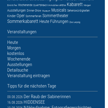
Kabarett
Wochenende
Eintritt frei
QUARTERBACK Immobilien ARENA
Morgen
Musicals
Ausstellungen
Dinner-Show
Sehenswürdigkeiten
Museum
Oper
Sommertheater
Kinder
Sommerferien
Sommerkabarett
Heute
Führungen
Zoo Leipzig
Veranstaltungen
Heute
Morgen
kostenlos
Wochenende
Ausstellungen
Detailsuche
Veranstaltung eintragen
Tipps für die nächsten Tage
Der Raub der Sabinerinnen
09.08.2026
HIDDENSEE
16.08.2026
NAHaufnahme: Fotografiegeschichten