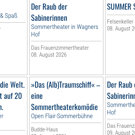
Der Raub der
SUMMER 
 & Spaß
Sabinerinnen
Felsenkeller
Sommertheater in Wagners
08. August 
r
Hof
Das Frauenzimmertheater
08. August 2026
die Welt.
»Das (Alb)Traumschiff« –
Der Raub 
ft auf 20
eine
Sabinerin
n.
Sommertheaterkomödie
Sommerthea
Hof
er
Open Flair-Sommerbühne
Das Frauenz
Budde-Haus
09. August 