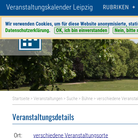
Veranstaltungskalender Leipzig
RUBRIKEN
Wir verwenden Cookies, um für diese Website anonymisierte, stati
Datenschutzerklärung
.
OK, ich bin einverstanden
Nein, bitte 
Startseite
>
Veranstaltungen
>
Suche
>
Bühne
>
verschiedene Veransta
Veranstaltungsdetails
Ort:
verschiedene Veranstaltungsorte