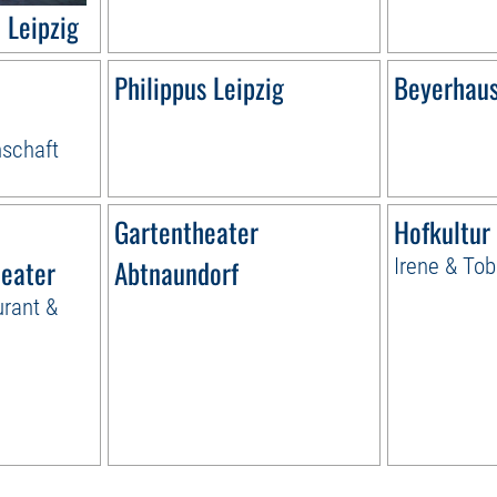
Leipzig
Philippus Leipzig
Beyerhau
schaft
Gartentheater
Hofkultur
eater
Abtnaundorf
Irene & Tob
urant &