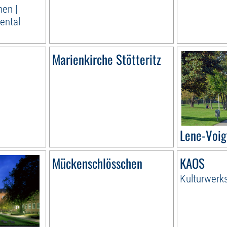
hen |
ental
Marienkirche Stötteritz
Lene-Voig
Mückenschlösschen
KAOS
Kulturwerk