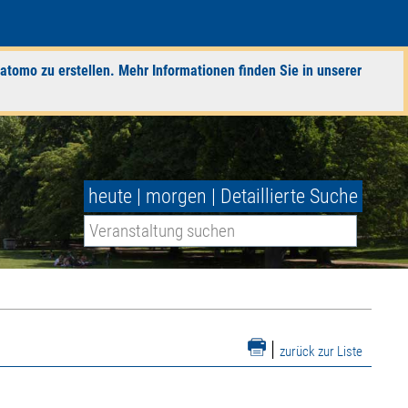
atomo zu erstellen. Mehr Informationen finden Sie in unserer
heute
|
morgen
|
Detaillierte Suche
|
zurück zur Liste