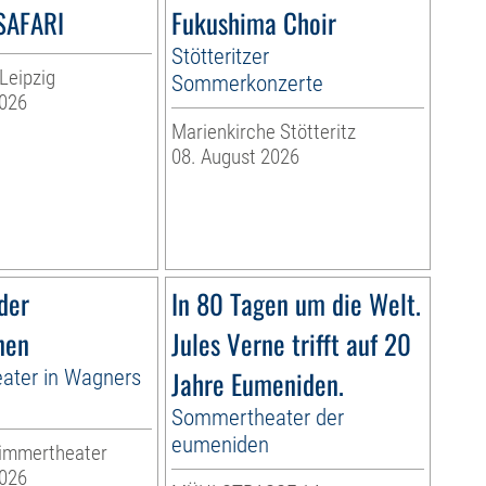
SAFARI
Fukushima Choir
Stötteritzer
 Leipzig
Sommerkonzerte
2026
Marienkirche Stötteritz
08. August 2026
der
In 80 Tagen um die Welt.
nen
Jules Verne trifft auf 20
ter in Wagners
Jahre Eumeniden.
Sommertheater der
eumeniden
immertheater
2026