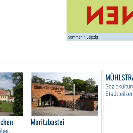
Sommer in Leipzig
MÜHLSTRA
Soziokultur
Stadtteilze
schen
Moritzbastei
iber: