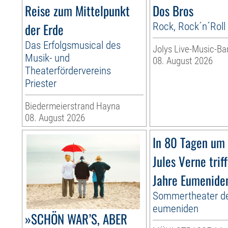
Reise zum Mittelpunkt
Dos Bros
der Erde
Rock, Rock´n´Roll
Das Erfolgsmusical des
Jolys Live-Music-Ba
Musik- und
08. August 2026
Theaterfördervereins
Priester
Biedermeierstrand Hayna
08. August 2026
In 80 Tagen um 
Jules Verne trif
Jahre Eumenide
Sommertheater d
eumeniden
»SCHÖN WAR’S, ABER