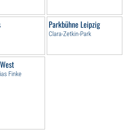
s
Parkbühne Leipzig
Clara-Zetkin-Park
 West
ias Finke