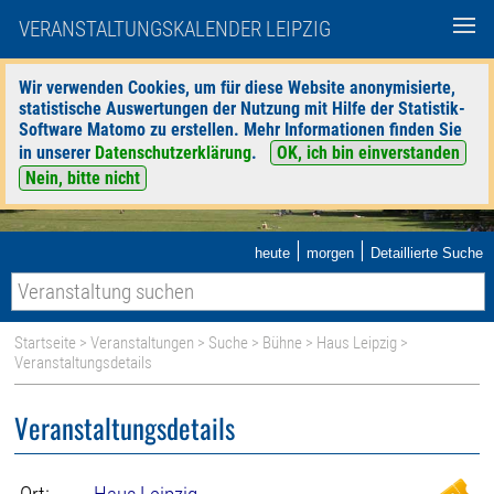
VERANSTALTUNGSKALENDER LEIPZIG
Wir verwenden Cookies, um für diese Website anonymisierte,
statistische Auswertungen der Nutzung mit Hilfe der Statistik-
Software Matomo zu erstellen. Mehr Informationen finden Sie
in unserer
Datenschutzerklärung
.
OK, ich bin einverstanden
Nein, bitte nicht
|
|
heute
morgen
Detaillierte Suche
Startseite
>
Veranstaltungen
>
Suche
>
Bühne
>
Haus Leipzig
>
Veranstaltungsdetails
Veranstaltungsdetails