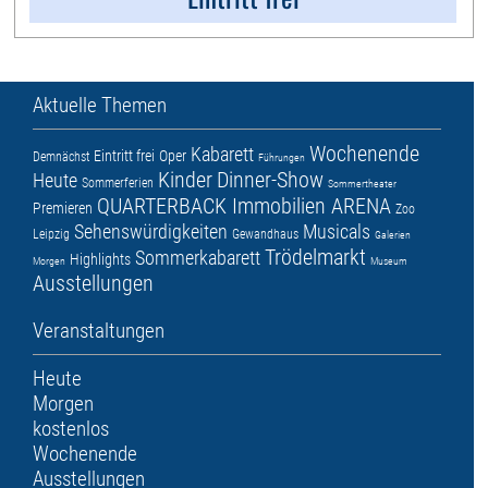
Aktuelle Themen
Wochenende
Kabarett
Eintritt frei
Oper
Demnächst
Führungen
Kinder
Dinner-Show
Heute
Sommerferien
Sommertheater
QUARTERBACK Immobilien ARENA
Premieren
Zoo
Sehenswürdigkeiten
Musicals
Leipzig
Gewandhaus
Galerien
Trödelmarkt
Sommerkabarett
Highlights
Morgen
Museum
Ausstellungen
Veranstaltungen
Heute
Morgen
kostenlos
Wochenende
Ausstellungen