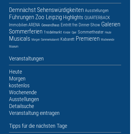
Demnächst
Sehenswürdigkeiten
Ausstellungen
Führungen
Zoo Leipzig
Highlights
QUARTERBACK
Galerien
Immobilien ARENA
Eintritt frei
Dinner-Show
Gewandhaus
Sommerferien
Sommertheater
Trödelmarkt
Kinder
Oper
Heute
Musicals
Premieren
Kabarett
Morgen
Sommerkabarett
Wochenende
Museum
Veranstaltungen
Heute
Morgen
kostenlos
Wochenende
Ausstellungen
Detailsuche
Veranstaltung eintragen
Tipps für die nächsten Tage