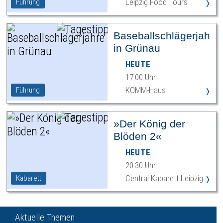
›
Leipzig Food Tours
Führung
Baseballschlägerjahre
in Grünau
HEUTE
17:00 Uhr
›
KOMM-Haus
Führung
»Der König der
Blöden 2«
HEUTE
20:30 Uhr
›
Central Kabarett Leipzig
Kabarett
Aktuelle Themen