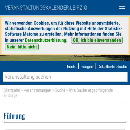
VERANSTALTUNGSKALENDER LEIPZIG
Wir verwenden Cookies, um für diese Website anonymisierte,
statistische Auswertungen der Nutzung mit Hilfe der Statistik-
Software Matomo zu erstellen. Mehr Informationen finden Sie
in unserer
Datenschutzerklärung
.
OK, ich bin einverstanden
Nein, bitte nicht
|
|
heute
morgen
Detaillierte Suche
Startseite
>
Veranstaltungen
>
Suche
> Ihre Suche ergab folgende
Einträge:
Führung