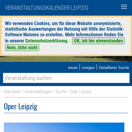
VERANSTALTUNGSKALENDER LEIPZIG
Wir verwenden Cookies, um für diese Website anonymisierte,
statistische Auswertungen der Nutzung mit Hilfe der Statistik-
Software Matomo zu erstellen. Mehr Informationen finden Sie
in unserer
Datenschutzerklärung
.
OK, ich bin einverstanden
Nein, bitte nicht
|
|
heute
morgen
Detaillierte Suche
Startseite
>
Veranstaltungen
>
Suche
> Oper Leipzig
Oper Leipzig