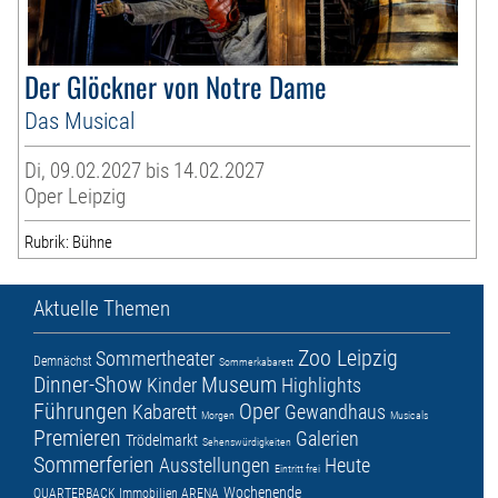
Der Glöckner von Notre Dame
Das Musical
Di, 09.02.2027 bis 14.02.2027
Oper Leipzig
Rubrik: Bühne
Aktuelle Themen
Zoo Leipzig
Sommertheater
Demnächst
Sommerkabarett
Dinner-Show
Museum
Kinder
Highlights
Führungen
Oper
Kabarett
Gewandhaus
Morgen
Musicals
Premieren
Galerien
Trödelmarkt
Sehenswürdigkeiten
Sommerferien
Ausstellungen
Heute
Eintritt frei
Wochenende
QUARTERBACK Immobilien ARENA