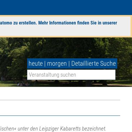
atomo zu erstellen. Mehr Informationen finden Sie in unserer
heute
|
morgen
|
Detaillierte Suche
lischen« unter den Leipziger Kabaretts bezeichnet.