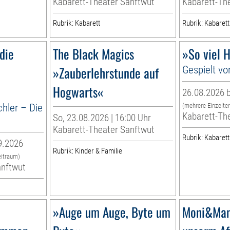
Kabarett-Theater Sanftwut
Kabarett-Th
Rubrik: Kabarett
Rubrik: Kabarett
die
The Black Magics
»So viel H
»Zauberlehrstunde auf
Gespielt vo
Hogwarts«
26.08.2026 b
chler – Die
(mehrere Einzelte
Kabarett-Th
So, 23.08.2026 | 16:00 Uhr
Kabarett-Theater Sanftwut
Rubrik: Kabarett
9.2026
Rubrik: Kinder & Familie
eitraum)
anftwut
»Auge um Auge, Byte um
Moni&Man