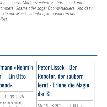
t eines unserer Markenzeichen. Zu hören sind unter
Trompete, Gitarre oder sogar Boomwhackers. Und dazu
. Texte und Musik schreiben, komponieren und
lbst.
ffmann »Nehm’n
Peter Lissek - Der
n! – Ein Otto
Roboter, der zaubern
bend«
lernt - Erlebe die Magie
der KI
is 19.09.2026
rmine im Zeitraum)
Mi, 19.08.2026 | 20:00 Uhr