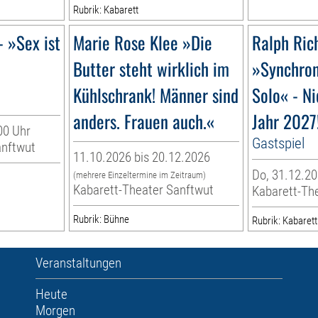
Rubrik: Kabarett
- »Sex ist
Marie Rose Klee »Die
Ralph Ric
Butter steht wirklich im
»Synchro
Kühlschrank! Männer sind
Solo« - Ni
anders. Frauen auch.«
Jahr 2027
00 Uhr
Gastspiel
anftwut
11.10.2026 bis 20.12.2026
Do, 31.12.20
(mehrere Einzeltermine im Zeitraum)
Kabarett-Theater Sanftwut
Kabarett-Th
Rubrik: Bühne
Rubrik: Kabarett
Veranstaltungen
Heute
Morgen