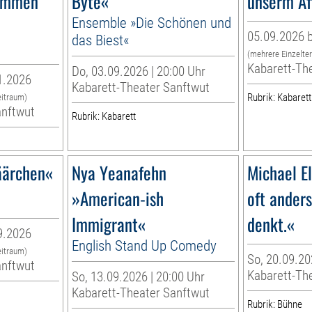
immen
Byte«
unserm Af
Ensemble »Die Schönen und
05.09.2026 b
das Biest«
(mehrere Einzelte
Kabarett-Th
Do, 03.09.2026 | 20:00 Uhr
1.2026
Kabarett-Theater Sanftwut
Rubrik: Kabarett
eitraum)
anftwut
Rubrik: Kabarett
äärchen«
Nya Yeanafehn
Michael E
»American-ish
oft anders
Immigrant«
denkt.«
9.2026
English Stand Up Comedy
eitraum)
So, 20.09.20
anftwut
Kabarett-Th
So, 13.09.2026 | 20:00 Uhr
Kabarett-Theater Sanftwut
Rubrik: Bühne