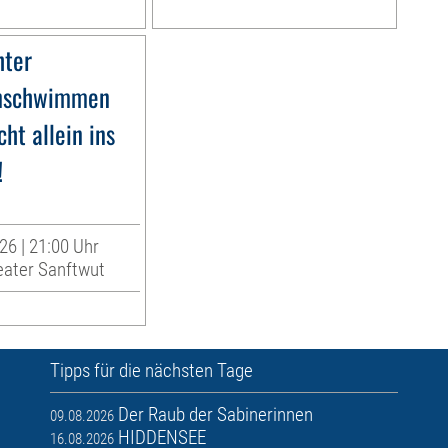
hter
nschwimmen
cht allein ins
!
26 | 21:00 Uhr
eater Sanftwut
Tipps für die nächsten Tage
Der Raub der Sabinerinnen
09.08.2026
HIDDENSEE
16.08.2026