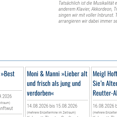
Tatsächlich ist die Musikalitä
anderem Klavier, Akkordeon, 
singen wir mit voller Inbrunst
arrangieren wir dabei immer se
 »Best
Moni & Manni »Lieber alt
Meigl Ho
und frisch als jung und
Sie’n Alte
verdorben«
Reutter-A
9.2026
eitraum)
14.08.2026 bis 15.08.2026
16.08.2026 b
anftwut
(mehrere Einzeltermine im Zeitraum)
(mehrere Einzelte