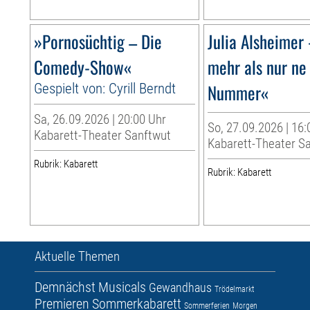
»Pornosüchtig – Die
Julia Alsheimer 
Comedy-Show«
mehr als nur ne
Gespielt von: Cyrill Berndt
Nummer«
Sa, 26.09.2026 | 20:00 Uhr
So, 27.09.2026 | 16:
Kabarett-Theater Sanftwut
Kabarett-Theater S
Rubrik: Kabarett
Rubrik: Kabarett
Aktuelle Themen
Demnächst
Musicals
Gewandhaus
Trödelmarkt
Premieren
Sommerkabarett
Sommerferien
Morgen