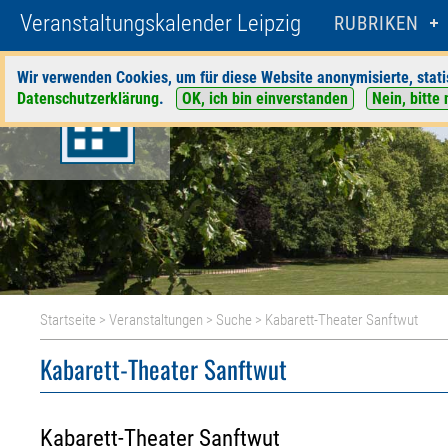
Veranstaltungskalender Leipzig
RUBRIKEN
Wir verwenden Cookies, um für diese Website anonymisierte, stati
Datenschutzerklärung
.
OK, ich bin einverstanden
Nein, bitte 
Startseite
>
Veranstaltungen
>
Suche
> Kabarett-Theater Sanftwut
Kabarett-Theater Sanftwut
Kabarett-Theater Sanftwut