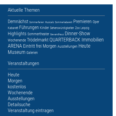
Aktuelle Themen
Demnächst
Premieren
Oper
Sommerferien
Musicals
Sommerkabarett
Führungen
Kinder
Kabarett
Sehenswürdigkeiten
Zoo Leipzig
Dinner-Show
Highlights
Sommertheater
Gewandhaus
QUARTERBACK Immobilien
Trödelmarkt
Wochenende
ARENA
Heute
Eintritt frei
Morgen
Ausstellungen
Museum
Galerien
Veranstaltungen
Heute
Morgen
kostenlos
Wochenende
Ausstellungen
Detailsuche
Veranstaltung eintragen