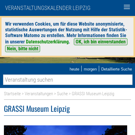
VERANSTALTUNGSKALENDER LEIPZIG
Wir verwenden Cookies, um für diese Website anonymisierte,
statistische Auswertungen der Nutzung mit Hilfe der Statistik-
Software Matomo zu erstellen. Mehr Informationen finden Sie
in unserer
Datenschutzerklärung
.
OK, ich bin einverstanden
Nein, bitte nicht
|
|
heute
morgen
Detaillierte Suche
Startseite
>
Veranstaltungen
>
Suche
> GRASSI Museum Leipzig
GRASSI Museum Leipzig