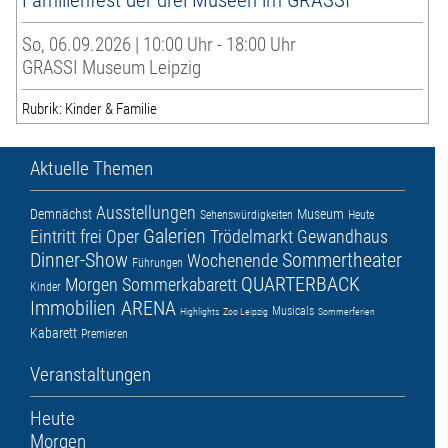
So, 06.09.2026 | 10:00 Uhr - 18:00 Uhr
GRASSI Museum Leipzig
Rubrik: Kinder & Familie
Aktuelle Themen
Ausstellungen
Demnächst
Museum
Sehenswürdigkeiten
Heute
Galerien
Eintritt frei
Oper
Trödelmarkt
Gewandhaus
Dinner-Show
Sommertheater
Wochenende
Führungen
QUARTERBACK
Morgen
Sommerkabarett
Kinder
Immobilien ARENA
Musicals
Highlights
Zoo Leipzig
Sommerferien
Kabarett
Premieren
Veranstaltungen
Heute
Morgen