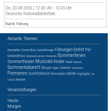
Do, 20.08.2026 | 12:30 Uhr - 12:45 Uhr
Deutsche Nationalbibliothek
Rubrik: Führung
Aktuelle Themen
Führungen
Eintritt frei
Demnächst
Dinner-Show
Ausstellungen
Sommerferien
Gewandhaus
Sehenswürdigkeiten
Wochenende
Musicals
Sommertheater
Kinder
Heute
Kabarett
Sommerkabarett
Morgen
Galerien
Oper
Trödelmarkt
Premieren
QUARTERBACK Immobilien ARENA
Highlights
Zoo
Museum
Leipzig
Veranstaltungen
Heute
Morgen