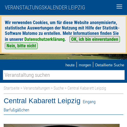
VERANSTALTUNGSKALENDER LEIPZIG
Wir verwenden Cookies, um für diese Website anonymisierte,
statistische Auswertungen der Nutzung mit Hilfe der Statistik-
Software Matomo zu erstellen. Mehr Informationen finden Sie
in unserer
Datenschutzerklärung
.
OK, ich bin einverstanden
Nein, bitte nicht
|
|
heute
morgen
Detaillierte Suche
Startseite
>
Veranstaltungen
>
Suche
> Central Kabarett Leipzig
Central Kabarett Leipzig
Eingang
Barfußgäßchen