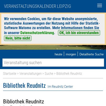
VERANSTALTUNGSKALENDER LEIPZIG
Wir verwenden Cookies, um für diese Website anonymisierte,
statistische Auswertungen der Nutzung mit Hilfe der Statistik-
Software Matomo zu erstellen. Mehr Informationen finden Sie
in unserer
Datenschutzerklärung
.
OK, ich bin einverstanden
Nein, bitte nicht
|
|
heute
morgen
Detaillierte Suche
Startseite
>
Veranstaltungen
>
Suche
> Bibliothek Reudnitz
Bibliothek Reudnitz
Im Reudnitz Center
Bibliothek Reudnitz