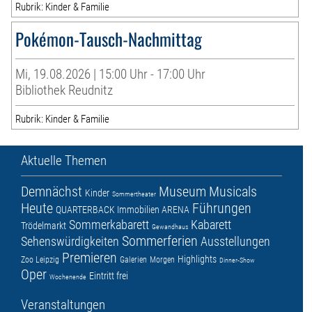
Rubrik: Kinder & Familie
Pokémon-Tausch-Nachmittag
Mi, 19.08.2026 | 15:00 Uhr - 17:00 Uhr
Bibliothek Reudnitz
Rubrik: Kinder & Familie
Aktuelle Themen
Demnächst
Museum
Musicals
Kinder
Sommertheater
Heute
Führungen
QUARTERBACK Immobilien ARENA
Sommerkabarett
Kabarett
Trödelmarkt
Gewandhaus
Sommerferien
Sehenswürdigkeiten
Ausstellungen
Premieren
Highlights
Zoo Leipzig
Galerien
Morgen
Dinner-Show
Oper
Eintritt frei
Wochenende
Veranstaltungen