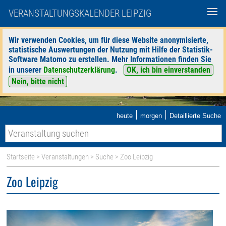
VERANSTALTUNGSKALENDER LEIPZIG
Wir verwenden Cookies, um für diese Website anonymisierte,
statistische Auswertungen der Nutzung mit Hilfe der Statistik-
Software Matomo zu erstellen. Mehr Informationen finden Sie
in unserer
Datenschutzerklärung
.
OK, ich bin einverstanden
Nein, bitte nicht
|
|
heute
morgen
Detaillierte Suche
Startseite
>
Veranstaltungen
>
Suche
> Zoo Leipzig
Zoo Leipzig