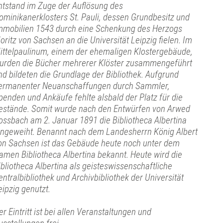
ntstand im Zuge der Auflösung des
ominikanerklosters St. Pauli, dessen Grundbesitz und
mmobilien 1543 durch eine Schenkung des Herzogs
oritz von Sachsen an die Universität Leipzig fielen. Im
ittelpaulinum, einem der ehemaligen Klostergebäude,
urden die Bücher mehrerer Klöster zusammengeführt
nd bildeten die Grundlage der Bibliothek. Aufgrund
ermanenter Neuanschaffungen durch Sammler,
penden und Ankäufe fehlte alsbald der Platz für die
estände. Somit wurde nach den Entwürfen von Arwed
ossbach am 2. Januar 1891 die Bibliotheca Albertina
ingeweiht. Benannt nach dem Landesherrn König Albert
on Sachsen ist das Gebäude heute noch unter dem
amen Bibliotheca Albertina bekannt. Heute wird die
ibliotheca Albertina als geisteswissenschaftliche
entralbibliothek und Archivbibliothek der Universität
eipzig genutzt.
er Eintritt ist bei allen Veranstaltungen und