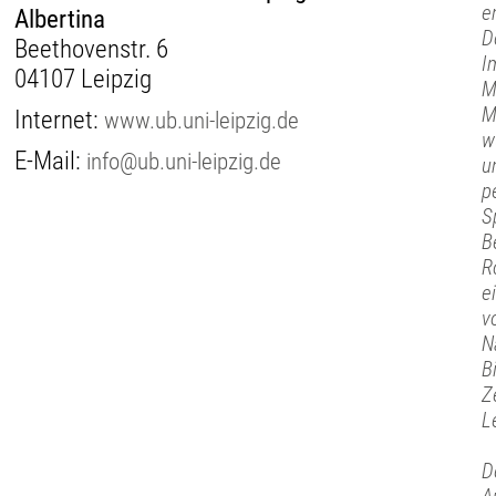
e
Albertina
D
Beethovenstr. 6
I
04107 Leipzig
M
M
Internet:
www.ub.uni-leipzig.de
w
E-Mail:
info@ub.uni-leipzig.de
u
p
S
B
R
e
v
N
B
Z
L
D