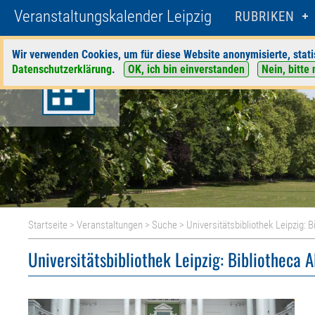
Veranstaltungskalender Leipzig
RUBRIKEN
Wir verwenden Cookies, um für diese Website anonymisierte, stati
Datenschutzerklärung
.
OK, ich bin einverstanden
Nein, bitte 
Startseite
>
Veranstaltungen
>
Suche
> Universitätsbibliothek Leipzig: B
Universitätsbibliothek Leipzig: Bibliotheca A