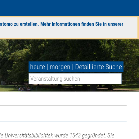
atomo zu erstellen. Mehr Informationen finden Sie in unserer
heute
|
morgen
|
Detaillierte Suche
ie Universitätsbibliohtek wurde 1543 gegründet. Sie