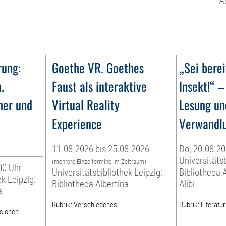
A
rung:
Goethe VR. Goethes
„Sei berei
.
Faust als interaktive
Insekt!“ 
her und
Virtual Reality
Lesung un
Experience
Verwandl
11.08.2026 bis 25.08.2026
Do, 20.08.20
Universitätsb
(mehrere Einzeltermine im Zeitraum)
00 Uhr
Universitätsbibliothek Leipzig:
Bibliotheca 
ek Leipzig:
Bibliotheca Albertina
Alibi
a
Rubrik: Verschiedenes
Rubrik: Literatu
ssionen