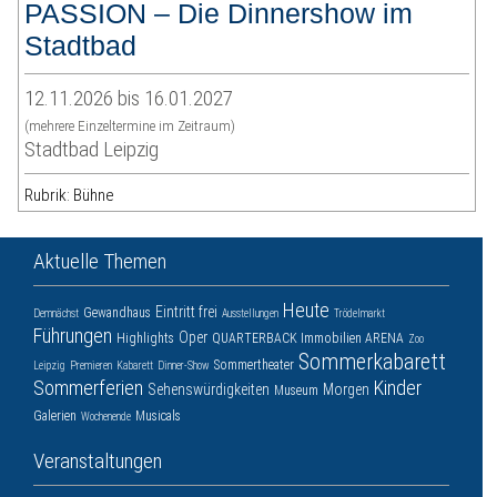
PASSION – Die Dinnershow im
Stadtbad
12.11.2026 bis 16.01.2027
(mehrere Einzeltermine im Zeitraum)
Stadtbad Leipzig
Rubrik: Bühne
Aktuelle Themen
Heute
Eintritt frei
Gewandhaus
Demnächst
Ausstellungen
Trödelmarkt
Führungen
Oper
Highlights
QUARTERBACK Immobilien ARENA
Zoo
Sommerkabarett
Sommertheater
Leipzig
Premieren
Kabarett
Dinner-Show
Sommerferien
Kinder
Sehenswürdigkeiten
Morgen
Museum
Galerien
Musicals
Wochenende
Veranstaltungen