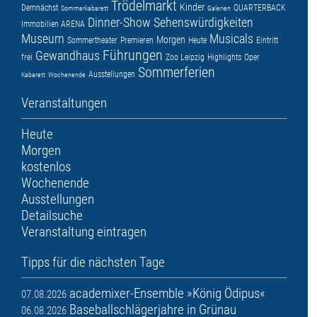
Trödelmarkt
Kinder
Demnächst
QUARTERBACK
Sommerkabarett
Galerien
Dinner-Show
Sehenswürdigkeiten
Immobilien ARENA
Museum
Musicals
Morgen
Sommertheater
Premieren
Heute
Eintritt
Führungen
Gewandhaus
frei
Zoo Leipzig
Highlights
Oper
Sommerferien
Ausstellungen
Kabarett
Wochenende
Veranstaltungen
Heute
Morgen
kostenlos
Wochenende
Ausstellungen
Detailsuche
Veranstaltung eintragen
Tipps für die nächsten Tage
academixer-Ensemble »König Ödipus«
07.08.2026
Baseballschlägerjahre in Grünau
06.08.2026